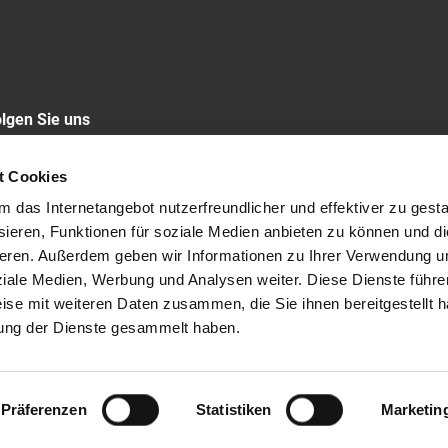
lgen Sie uns
LINKEDIN
t Cookies
das Internetangebot nutzerfreundlicher und effektiver zu gestal
ieren, Funktionen für soziale Medien anbieten zu können und die
eren. Außerdem geben wir Informationen zu Ihrer Verwendung u
ssum
Cookie-Policy
ziale Medien, Werbung und Analysen weiter. Diese Dienste führe
ise mit weiteren Daten zusammen, die Sie ihnen bereitgestellt h
ung der Dienste gesammelt haben.
Präferenzen
Statistiken
Marketin