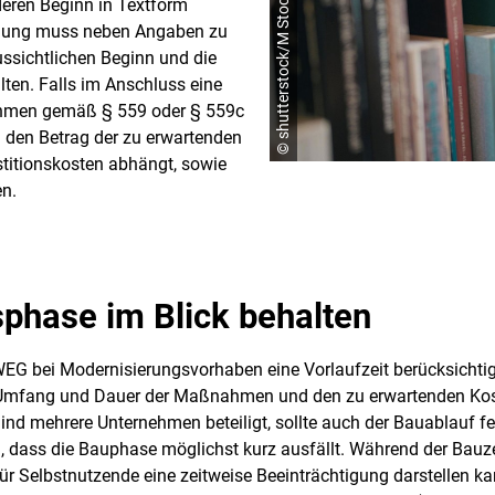
© shutterstock/M Stocker
deren Beginn in Textform
igung muss neben Angaben zu
ssichtlichen Beginn und die
ten. Falls im Anschluss eine
hmen gemäß § 559 oder § 559c
 den Betrag der zu erwartenden
titionskosten abhängt, sowie
ten.
sphase im Blick behalten
WEG bei Modernisierungsvorhaben eine Vorlaufzeit berücksicht
u Umfang und Dauer der Maßnahmen und den zu erwartenden Ko
Sind mehrere Unternehmen beteiligt, sollte auch der Bauablauf 
gten, dass die Bauphase möglichst kurz ausfällt. Während der B
 Selbstnutzende eine zeitweise Beeinträchtigung darstellen ka