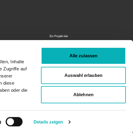
Logo
Ein Projekt der
Deutsche
Energie-
Alle zulassen
Agentur
ten, Inhalte
-
 Zugriffe auf
Zur
Auswahl erlauben
nserer
© Gebäudeforum klimaneutral 2026
externen
n diese
Seite
aben oder die
Ablehnen
g
Details zeigen