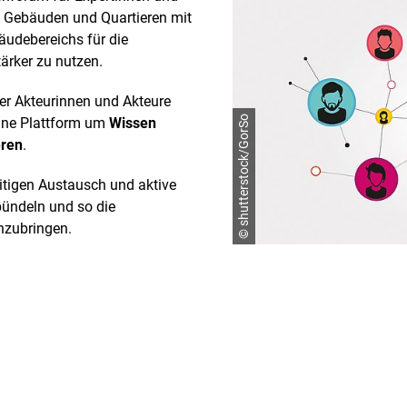
n Gebäuden und Quartieren mit
äudebereichs für die
ärker zu nutzen.
r Akteurinnen und Akteure
© shutterstock/GorSo
eine Plattform um
Wissen
eren
.
eitigen Austausch und aktive
bündeln und so die
nzubringen.