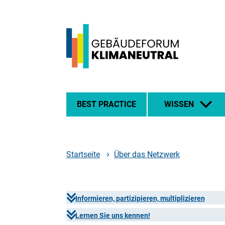
Zum
Zur
Zur
Hauptinhalt
Suche
Hauptnavigation
springen
springen
springen
Logo
Gebäudeforum
klimaneutral
BEST PRACTICE
WISSEN
-
zur
Startseite
Startseite
Über das Netzwerk
Informieren, partizipieren, multiplizieren
Lernen Sie uns kennen!