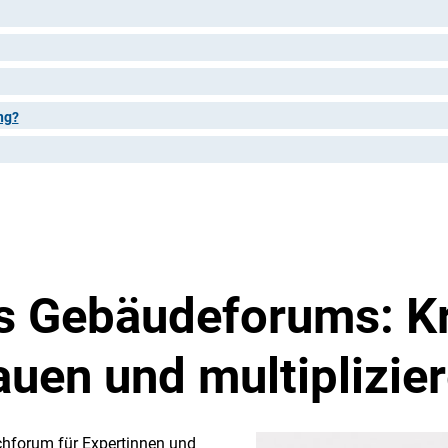
ng?
s Gebäudeforums: Kr
uen und multiplizie
chforum für Expertinnen und