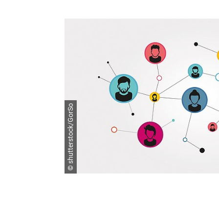
© shutterstock/GorSo