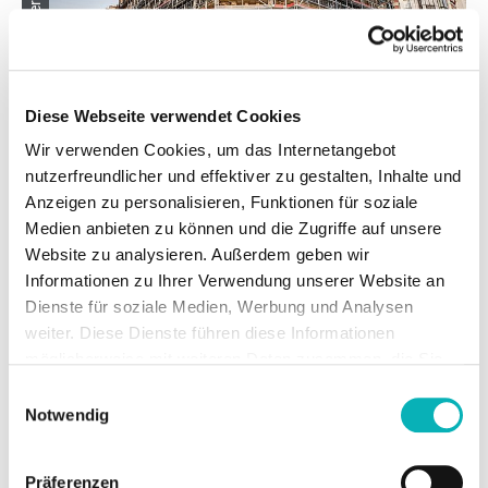
Diese Webseite verwendet Cookies
VERANSTALTUNG
Einstieg in die energetische Sanierung
Wir verwenden Cookies, um das Internetangebot
– Gute Beispiele aus den Regionen
nutzerfreundlicher und effektiver zu gestalten, Inhalte und
Anzeigen zu personalisieren, Funktionen für soziale
Am 02.06.2025 organisierten die dena und der
Medien anbieten zu können und die Zugriffe auf unsere
Bundesverband der Energie- und
Website zu analysieren. Außerdem geben wir
Klimaschutzagenturen Deutschlands (eaD) eine
Informationen zu Ihrer Verwendung unserer Website an
Dialogveranstaltung. Im Fokus standen gute
Dienste für soziale Medien, Werbung und Analysen
Lösungen der energetischen Gebäude- und
weiter. Diese Dienste führen diese Informationen
Quartierssanierung aus den Ländern und
möglicherweise mit weiteren Daten zusammen, die Sie
Regionen.
ihnen bereitgestellt haben oder die Sie im Rahmen Ihrer
Einwilligungsauswahl
Nutzung der Dienste gesammelt haben.
Notwendig
Von: Bundesverband der Energie- und
Klimaschutzagenturen Deutschlands (eaD) e.V.
Präferenzen