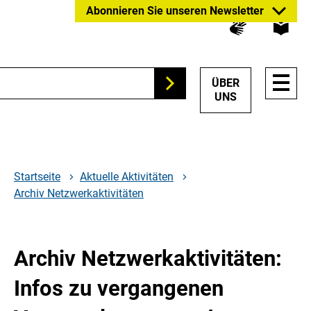
Zum
Zur
Zur
Abonnieren Sie unseren Newsletter
Hauptinhalt
Suche
Hauptnavigation
springen
springen
springen
HAUP
ÜBER
Suchen
NAVI
UNS
ÖFFN
Startseite
Aktuelle Aktivitäten
Archiv Netzwerkaktivitäten
Archiv Netzwerkaktivitäten:
Infos zu vergangenen