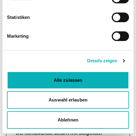
MEHR ERFAHREN
Statistiken
Marketing
© shutterstock/MrcTeam
Details zeigen
Alle zulassen
Auswahl erlauben
VERANSTALTUNG
Ablehnen
Heiße Sommer, kühle Räume
Der Klimawandel schafft mit steigenden