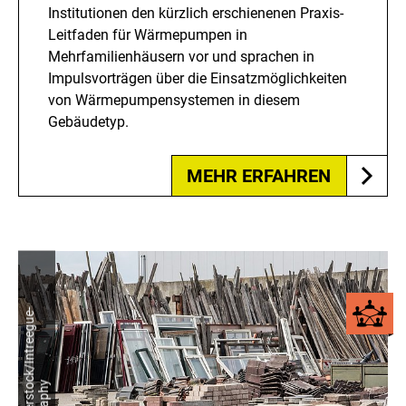
Institutionen den kürzlich erschienenen Praxis-
Leitfaden für Wärmepumpen in
Mehrfamilienhäusern vor und sprachen in
Impulsvorträgen über die Einsatzmöglichkeiten
von Wärmepumpensystemen in diesem
Gebäudetyp.
MEHR ERFAHREN
©
s
h
u
t
t
e
r
s
t
o
c
k
/
I
n
t
r
e
e
g
u
e
-
P
h
o
t
o
g
r
a
p
h