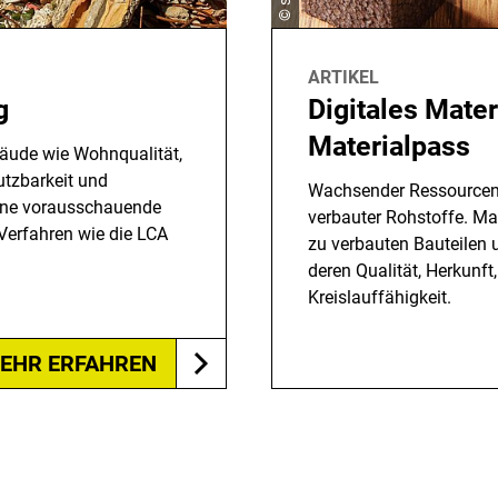
ARTIKEL
g
Digitales Mater
Materialpass
äude wie Wohnqualität,
utzbarkeit und
Wachsender Ressourcenm
eine vorausschauende
verbauter Rohstoffe. Ma
 Verfahren wie die LCA
zu verbauten Bauteilen 
deren Qualität, Herkunft
Kreislauffähigkeit.
EHR ERFAHREN