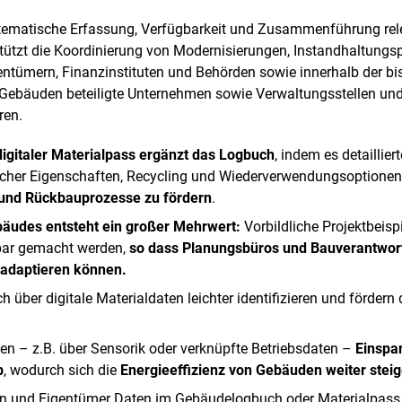
ystematische Erfassung, Verfügbarkeit und Zusammenführung re
tützt die Koordinierung von Modernisierungen, Instandhaltung
ümern, Finanzinstituten und Behörden sowie innerhalb der bish
ebäuden beteiligte Unternehmen sowie Verwaltungsstellen und
ren.
 digitaler Materialpass ergänzt das Logbuch
, indem es detailli
scher Eigenschaften, Recycling und Wiederverwendungsoptionen b
 und Rückbauprozesse zu fördern
.
bäudes entsteht ein großer Mehrwert:
Vorbildliche Projektbeis
bar gemacht werden,
so dass Planungsbüros und Bauverantwortl
adaptieren können.
 über digitale Materialdaten leichter identifizieren und fördern
en – z.B. über Sensorik oder verknüpfte Betriebsdaten –
Einspa
b
, wodurch sich die
Energieeffizienz von Gebäuden weiter steig
nen und Eigentümer Daten im Gebäudelogbuch oder Materialpas