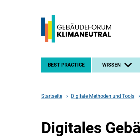
Zum
Zur
Zur
Hauptinhalt
Suche
Hauptnavigation
springen
springen
springen
Logo
Gebäudeforum
klimaneutral
BEST PRACTICE
WISSEN
-
zur
Startseite
Startseite
Digitale Methoden und Tools
Digitales Geb