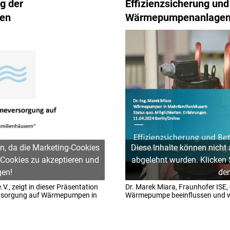
g der
Effizienzsicherung und
en
Wärmepumpenanlage
n, da die Marketing-Cookies
Diese Inhalte können nicht
 Cookies zu akzeptieren und
abgelehnt wurden. Klicken
gen!
den
, zeigt in dieser Präsentation
Dr. Marek Miara, Fraunhofer ISE, e
ersorgung auf Wärmepumpen in
Wärmepumpe beeinflussen und we