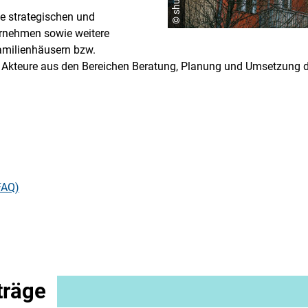
ie strategischen und
rnehmen sowie weitere
amilienhäusern bzw.
teure aus den Bereichen Beratung, Planung und Umsetzung de
FAQ)
träge