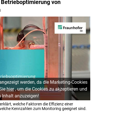
 Betrieboptimierung von
n
 angezeigt werden, da die Marketing-Cookies
 Sie
hier
, um die Cookies zu akzeptieren und
 Inhalt anzuzeigen!
rklärt, welche Faktoren die Effizienz einer
lche Kennzahlen zum Monitoring geeignet sind.