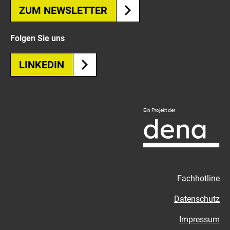
ZUM NEWSLETTER
Folgen Sie uns
LINKEDIN
Logo
Ein Projekt der
Deutsche
Energie-
Agentur
-
Zur
Fachhotline
externen
Seite
Datenschutz
Impressum