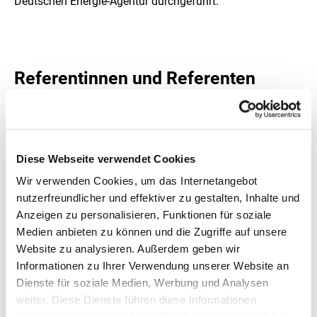
Deutschen Energie-Agentur durchgeführt.
Referentinnen und Referenten
Dr. Björn Schreinermacher, Bundesverband
Wärmepumpen (BWP): Die Welt der Wärmepumpen –
wo stehen wir im Jahr 2026?
Diese Webseite verwendet Cookies
Dr. Marek Miara, Fraunhofer ISE Freiburg:
Wärmepumpen im Gebäudebestand – Einbau-
Wir verwenden Cookies, um das Internetangebot
Lösungen und Nutzererfahrungen
nutzerfreundlicher und effektiver zu gestalten, Inhalte und
Anzeigen zu personalisieren, Funktionen für soziale
Martina Schmitt, Deutsche Energie-Agentur (dena):
Medien anbieten zu können und die Zugriffe auf unsere
Praxiseinblick Wärmepumpe – Herausforderungen,
Website zu analysieren. Außerdem geben wir
Lösungen und Potenziale in Mehrfamiliengebäuden
Informationen zu Ihrer Verwendung unserer Website an
im Bestand
Dienste für soziale Medien, Werbung und Analysen
weiter. Diese Dienste führen diese Informationen
möglicherweise mit weiteren Daten zusammen, die Sie