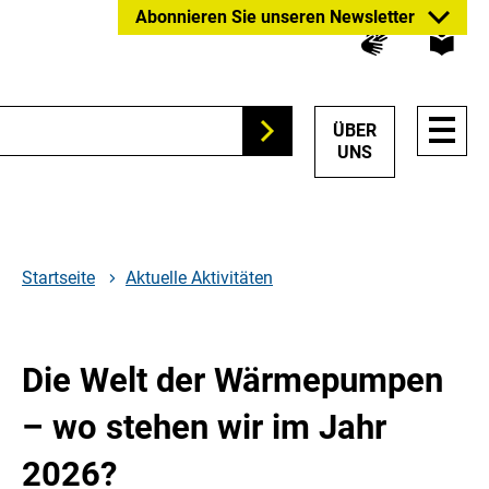
Zum
Zur
Zur
Abonnieren Sie unseren Newsletter
Hauptinhalt
Suche
Hauptnavigation
springen
springen
springen
HAUP
ÜBER
Suchen
NAVI
UNS
ÖFFN
Startseite
Aktuelle Aktivitäten
Die Welt der Wärmepumpen
– wo stehen wir im Jahr
2026?