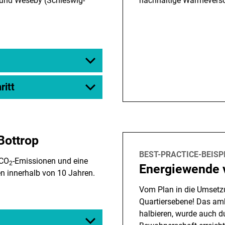
 und Weseby (Schleswig-
nachhaltige Wärmevers
ritt
Bottrop
BEST-PRACTICE-BEISP
 CO
-Emissionen und eine
2
Energiewende v
n innerhalb von 10 Jahren.
Vom Plan in die Umsetz
Quartiersebene! Das amb
halbieren, wurde auch du