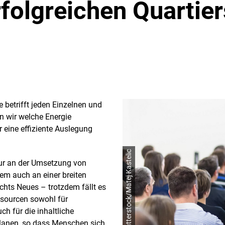
rfolgreichen Quartie
 betrifft jeden Einzelnen und
n wir welche Energie
r eine effiziente Auslegung
© shutterstock/Matej Kastelic
ur an der Umsetzung von
em auch an einer breiten
ichts Neues – trotzdem fällt es
ssourcen sowohl für
h für die inhaltliche
lanen, so dass Menschen sich