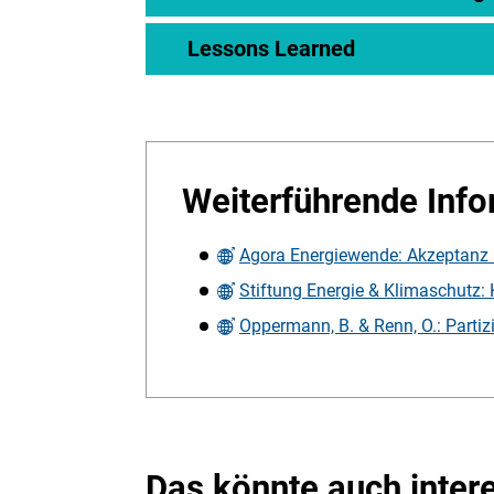
Lessons Learned
Weiterführende Inf
Agora Energiewende: Akzeptanz u
Stiftung Energie & Klimaschutz:
Oppermann, B. & Renn, O.: Parti
Das könnte auch inter