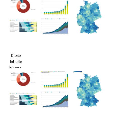
Diese
Inhalte
können
nicht
angezeigt
werden, da
die
Marketing-
Cookies
abgelehnt