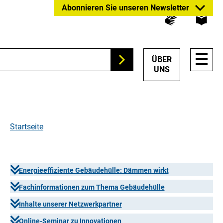
Zum
Zur
Zur
Abonnieren Sie unseren Newsletter
Hauptinhalt
Suche
Hauptnavigation
springen
springen
springen
HAUP
ÜBER
Suchen
NAVI
UNS
ÖFFN
Startseite
Energieeffiziente Gebäudehülle: Dämmen wirkt
Fachinformationen zum Thema Gebäudehülle
Inhalte unserer Netzwerkpartner
Online-Seminar zu Innovationen