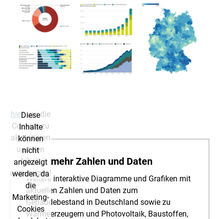
und den
nicht
Inhalt
angezeigt
anzuzeigen!
werden, da
die
Marketing-
Cookies
abgelehnt
wurden.
Klicken Sie
hier
, um die
Diese
Cookies zu
Inhalte
akzeptieren
können
und den
nicht
Noch mehr Zahlen und Daten
Inhalt
angezeigt
anzuzeigen!
werden, da
Weitere interaktive Diagramme und Grafiken mit
die
aktuellen Zahlen und Daten zum
Marketing-
Gebäudebestand in Deutschland sowie zu
Cookies
Wärmeerzeugern und Photovoltaik, Baustoffen,