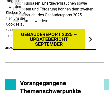
abgelehnt
Treibhausgasen, Energieverbräuchen sowie
wurden.
Baukosten und Förderung können dem zweiten
Klicken Sie
Updatebericht des Gebäudereports 2025
hier
, um die
entnommen werden:
Cookies zu
akzeptieren
GEBÄUDEREPORT 2025 –
und den
UPDATEBERICHT
Inhalt
SEPTEMBER
anzuzeigen!
Vorangegangene
Themenschwerpunkte