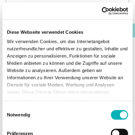
Ausgewählte Downloads und
Diese Webseite verwendet Cookies
Tools
Wir verwenden Cookies, um das Internetangebot
nutzerfreundlicher und effektiver zu gestalten, Inhalte und
Anzeigen zu personalisieren, Funktionen für soziale
Medien anbieten zu können und die Zugriffe auf unsere
Downloads
Website zu analysieren. Außerdem geben wir
Informationen zu Ihrer Verwendung unserer Website an
Dienste für soziale Medien, Werbung und Analysen
weiter. Diese Dienste führen diese Informationen
möglicherweise mit weiteren Daten zusammen, die Sie
CHECKLISTEN
ihnen bereitgestellt haben oder die Sie im Rahmen Ihrer
Einwilligungsauswahl
Nutzung der Dienste gesammelt haben.
Notwendig
Luftdichter Einbau bei
Wärmedämmverbundsystemen (WDVS)
Präferenzen