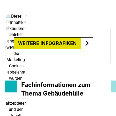
wurden.
Klicken Sie
hier
, um die
Diese
Cookies zu
Inhalte
akzeptieren
können
und den
nicht
Inhalt
angezeigt
WEITERE INFOGRAFIKEN
anzuzeigen!
werden, da
die
Marketing-
Cookies
abgelehnt
wurden.
Fachinformationen zum
Klicken Sie
hier
, um die
Thema Gebäudehülle
Cookies zu
akzeptieren
und den
Inhalt