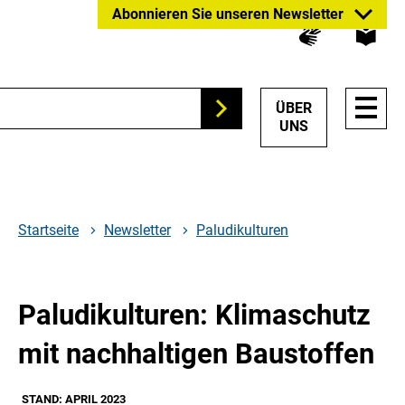
Zum
Zur
Zur
Abonnieren Sie unseren Newsletter
Hauptinhalt
Suche
Hauptnavigation
springen
springen
springen
HAUP
ÜBER
Suchen
NAVI
UNS
ÖFFN
Startseite
Newsletter
Paludikulturen
Paludikulturen: Klimaschutz
mit nachhaltigen Baustoffen
STAND: APRIL 2023