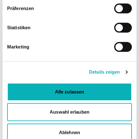
Präferenzen
ARTIKEL
Schilf
Statistiken
Der nachwachsende Rohstoff wird seit
Jahrtausenden zur Dachdeckung, als
Marketing
Dämmung, als Putzträger oder als Zuschlag
genutzt. Derzeit erlebt Schilf eine Renaissance.
Details zeigen
MEHR ERFAHREN
Alle zulassen
Auswahl erlauben
ARTIKEL
Rohrkolben (Typha)
Ablehnen
Rohrkolben ist eine leichte, stabile und