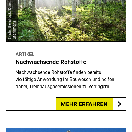
©
s
h
u
t
t
e
r
s
t
o
c
k
/
D
u
r
c
h
A
l
e
x
S
t
e
m
m
e
r
s
ARTIKEL
Nachwachsende Rohstoffe
Nachwachsende Rohstoffe finden bereits
vielfältige Anwendung im Bauwesen und helfen
dabei, Treibhausgasemissionen zu verringern.
MEHR ERFAHREN