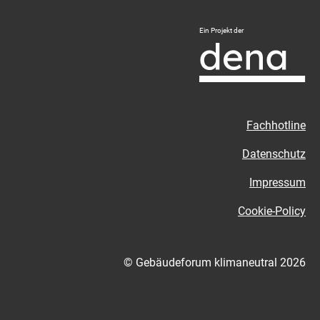
Logo
Ein Projekt der
Deutsche
Energie-
Agentur
-
Zur
Fachhotline
externen
Seite
Datenschutz
Impressum
Cookie-Policy
© Gebäudeforum klimaneutral 2026