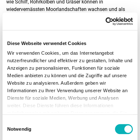
wie Schilf, Rohrkolben und Gräser können in
wiedervernässten Moorlandschaften wachsen und als
nachhaltige Baustoffe eingesetzt werden. Der während
der Wachstumsphase gebundene Kohlenstoff kann
außerdem langfristig in Gebäuden gespeichert werden.
Schilf ist in Gebäuden vielseitig einsetzbar, zum Beispiel
Diese Webseite verwendet Cookies
als Dämmmaterial, für Reetdächer und als Sichtschutz.
Wir verwenden Cookies, um das Internetangebot
Innovative Baustoffe aus Rohrkolben können als
nutzerfreundlicher und effektiver zu gestalten, Inhalte und
Füllmaterial in Lehmputz, als Dämmplatten oder auch für
Anzeigen zu personalisieren, Funktionen für soziale
den Innenausbau verwendet werden. Die besondere
Medien anbieten zu können und die Zugriffe auf unsere
Struktur der Blätter aus Schwamm- und Stützgewebe
Website zu analysieren. Außerdem geben wir
führt zu einer guten Dämmwirkung und guten
Informationen zu Ihrer Verwendung unserer Website an
Trageeigenschaften. Diese Baustoffe sind durch ihre
Dienste für soziale Medien, Werbung und Analysen
energiearme und ökologische Herstellung
weiter. Diese Dienste führen diese Informationen
umweltfreundlicher als mineralische oder synthetische
möglicherweise mit weiteren Daten zusammen, die Sie
Alternativen und wären zudem regional verfügbar.
ihnen bereitgestellt haben oder die Sie im Rahmen Ihrer
Einwilligungsauswahl
Nutzung der Dienste gesammelt haben.
Notwendig