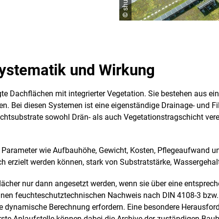
Systematik und Wirkung
gte Dachflächen mit integrierter Vegetation. Sie bestehen aus e
. Bei diesen Systemen ist eine eigenständige Drainage- und Fi
chtsubstrate sowohl Drän- als auch Vegetationstragschicht ver
he Parameter wie Aufbauhöhe, Gewicht, Kosten, Pflegeaufwand u
h erzielt werden können, stark von Substratstärke, Wassergeha
her nur dann angesetzt werden, wenn sie über eine entsprech
inen feuchteschutztechnischen Nachweis nach DIN 4108-3 bzw. 
e dynamische Berechnung erfordern. Eine besondere Herausforde
Erste Anlaufstelle können dabei die Archive der zuständigen Bau