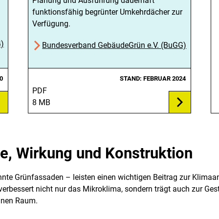
Planung und Ausführung dauerhaft
funktionsfähig begrünter Umkehrdächer zur
Verfügung.
G)
Bundesverband GebäudeGrün e.V. (BuGG)
0
STAND: FEBRUAR 2024
PDF
8 MB
e, Wirkung und Konstruktion
te Grünfassaden – leisten einen wichtigen Beitrag zur Klimaa
rbessert nicht nur das Mikroklima, sondern trägt auch zur Ges
banen Raum.