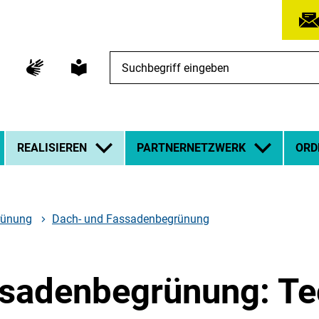
Suchbegriff
eingeben
REALISIEREN
PARTNERNETZWERK
ORD
rünung
Dach- und Fassadenbegrünung
ssadenbegrünung: Te