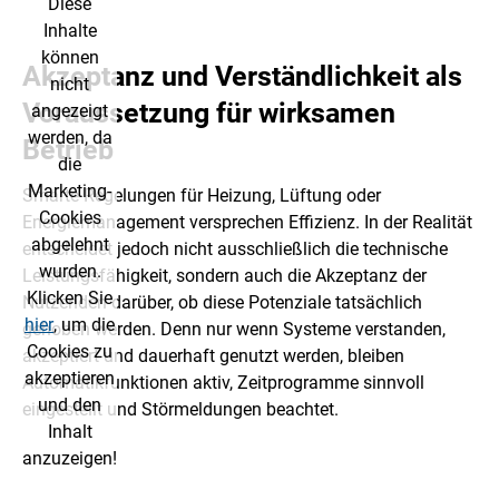
Diese
Inhalte
können
Akzeptanz und Verständlichkeit als
nicht
Voraussetzung für wirksamen
angezeigt
werden, da
Betrieb
die
Marketing-
Smarte Regelungen für Heizung, Lüftung oder
Cookies
Energiemanagement versprechen Effizienz. In der Realität
abgelehnt
entscheidet jedoch nicht ausschließlich die technische
wurden.
Leistungsfähigkeit, sondern auch die Akzeptanz der
Klicken Sie
Nutzenden darüber, ob diese Potenziale tatsächlich
hier
, um die
gehoben werden. Denn nur wenn Systeme verstanden,
Cookies zu
akzeptiert und dauerhaft genutzt werden, bleiben
akzeptieren
Automatikfunktionen aktiv, Zeitprogramme sinnvoll
und den
eingestellt und Störmeldungen beachtet.
Inhalt
anzuzeigen!