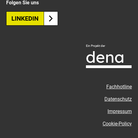
Folgen Sie uns
LINKEDIN
Logo
Ein Projekt der
Deutsche
Energie-
Agentur
-
Zur
Fachhotline
externen
Seite
Datenschutz
Impressum
Cookie-Policy