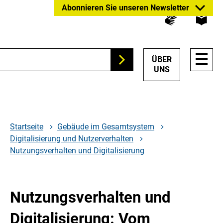
Zum
Zur
Zur
Abonnieren Sie unseren Newsletter
Hauptinhalt
Suche
Hauptnavigation
springen
springen
springen
HAUP
ÜBER
Suchen
NAVI
UNS
ÖFFN
Startseite
Gebäude im Gesamtsystem
Digitalisierung und Nutzerverhalten
Nutzungsverhalten und Digitalisierung
Nutzungsverhalten und
Digitalisierung: Vom