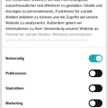
Investition entfaltet ihr Potenzial nur, wenn der
nutzerfreundlicher und effektiver zu gestalten, Inhalte und
Betrieb entsprechend geplant und umgesetzt wird.
Anzeigen zu personalisieren, Funktionen für soziale
Medien anbieten zu können und die Zugriffe auf unsere
Vor diesem Hintergrund übernimmt Energieberatung die
Website zu analysieren. Außerdem geben wir
Rolle einer systemischen Planungs- und
Informationen zu Ihrer Verwendung unserer Website an
Integrationsleistung. Sie verbindet Technik, Mess- und
Dienste für soziale Medien, Werbung und Analysen
Datenkonzepte sowie Betriebsführung zu einem
weiter. Diese Dienste führen diese Informationen
konsistenten Gesamtsystem. Zentrale Bausteine sind:
möglicherweise mit weiteren Daten zusammen, die Sie
ihnen bereitgestellt haben oder die Sie im Rahmen Ihrer
Einwilligungsauswahl
Messkonzept und Datenverfügbarkeit klären:
Nutzung der Dienste gesammelt haben.
Notwendig
Moderne Messeinrichtungen (mME) vs. intelligentes
Messsystem (iMSys), ggf. Submetering und
Visualisierung
Präferenzen
Betriebsstrategie definieren:
Prioritäten zwischen
Eigenverbrauch, Komfort, Kosten und Netzbeitrag
Statistiken
Regel- und Steuerlogik verständlich machen:
Prioritäten, Grenzen, Schutzfunktionen, manuelle
Marketing
Übersteuerung