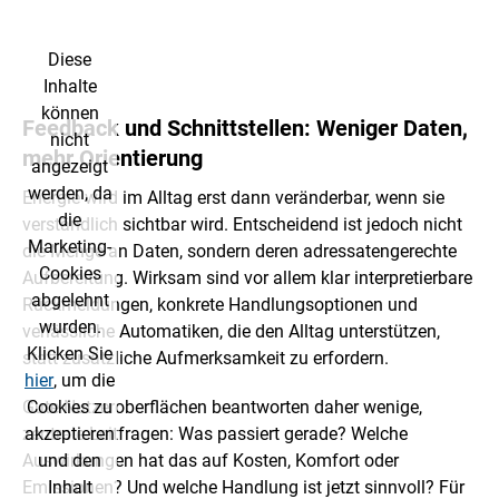
Diese
Inhalte
können
Feedback und Schnittstellen: Weniger Daten,
nicht
mehr Orientierung
angezeigt
werden, da
Energie wird im Alltag erst dann veränderbar, wenn sie
die
verständlich sichtbar wird. Entscheidend ist jedoch nicht
Marketing-
die Menge an Daten, sondern deren adressatengerechte
Cookies
Aufbereitung. Wirksam sind vor allem klar interpretierbare
abgelehnt
Rückmeldungen, konkrete Handlungsoptionen und
wurden.
verlässliche Automatiken, die den Alltag unterstützen,
Klicken Sie
statt zusätzliche Aufmerksamkeit zu erfordern.
hier
, um die
Gute Nutzeroberflächen beantworten daher wenige,
Cookies zu
zentrale Leitfragen: Was passiert gerade? Welche
akzeptieren
Auswirkungen hat das auf Kosten, Komfort oder
und den
Emissionen? Und welche Handlung ist jetzt sinnvoll? Für
Inhalt