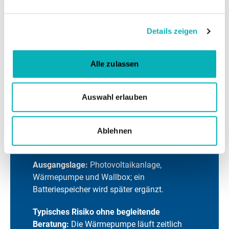
So entsteht aus einer Sammlung „smarter“ Komponenten
ein betreibbares, nachvollziehbares System – und aus der
Details zeigen
technischen Option ein verlässlicher Nutzen im Alltag.
Alle zulassen
Auswahl erlauben
Kurzbeispiel aus der
Ablehnen
Praxis
Ausgangslage:
Photovoltaikanlage,
Wärmepumpe und Wallbox; ein
Batteriespeicher wird später ergänzt.
Typisches Risiko ohne begleitende
Beratung:
Die Wärmepumpe läuft zeitlich