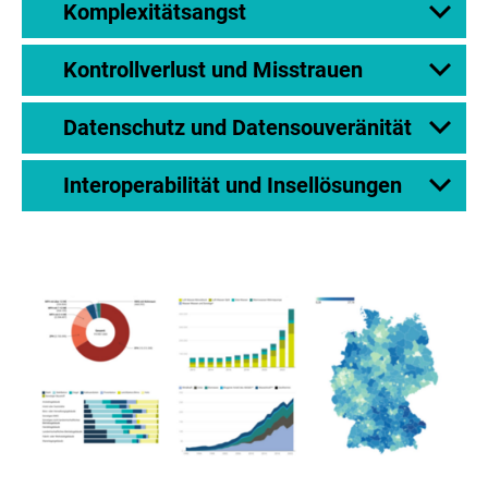
Komplexitätsangst
Kontrollverlust und Misstrauen
Datenschutz und Datensouveränität
Interoperabilität und Insellösungen