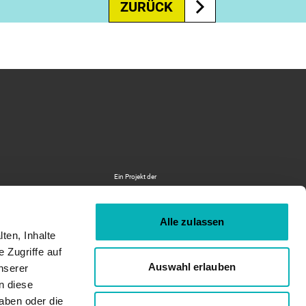
ZURÜCK
Logo
Ein Projekt der
Deutsche
Energie-
Alle zulassen
Agentur
ten, Inhalte
-
 Zugriffe auf
Zur
Auswahl erlauben
nserer
© Gebäudeforum klimaneutral 2026
externen
n diese
Seite
aben oder die