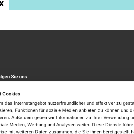
x
lgen Sie uns
LINKEDIN
t Cookies
das Internetangebot nutzerfreundlicher und effektiver zu gestal
ieren, Funktionen für soziale Medien anbieten zu können und die
eren. Außerdem geben wir Informationen zu Ihrer Verwendung u
ssum
Cookie-Policy
ziale Medien, Werbung und Analysen weiter. Diese Dienste führe
ise mit weiteren Daten zusammen, die Sie ihnen bereitgestellt h