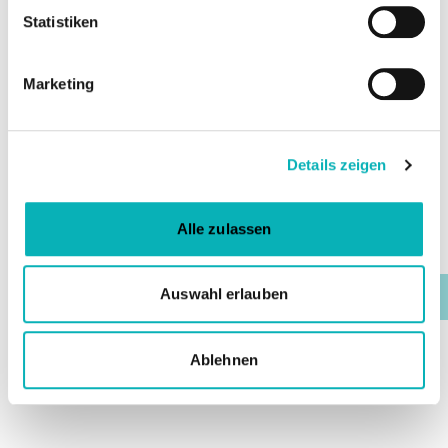
Statistiken
Anbieter
Marketing
Bundesministerium für Wirtschaft und
Energie (BMWE)
Details zeigen
Alle zulassen
Zurück zur Toolbox
Auswahl erlauben
ZURÜCK
Ablehnen