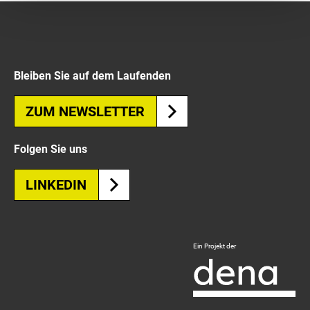
Bleiben Sie auf dem Laufenden
ZUM NEWSLETTER
Folgen Sie uns
LINKEDIN
Logo
Ein Projekt der
Deutsche
Energie-
Agentur