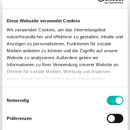
Unterstützt bei der Beratung zu aktuellen
Förderprogrammen im Rahmen der Energieberatung.
Diese Webseite verwendet Cookies
Wir verwenden Cookies, um das Internetangebot
nutzerfreundlicher und effektiver zu gestalten, Inhalte und
Anzeigen zu personalisieren, Funktionen für soziale
Medien anbieten zu können und die Zugriffe auf unsere
Website zu analysieren. Außerdem geben wir
TOOLBOX
Informationen zu Ihrer Verwendung unserer Website an
Dienste für soziale Medien, Werbung und Analysen
Förderdatenbank
weiter. Diese Dienste führen diese Informationen
Überblick über aktuelle Förderprogramme des Bundes,
möglicherweise mit weiteren Daten zusammen, die Sie
der Länder und der Europäischen Union
ihnen bereitgestellt haben oder die Sie im Rahmen Ihrer
Einwilligungsauswahl
Nutzung der Dienste gesammelt haben.
Notwendig
Präferenzen