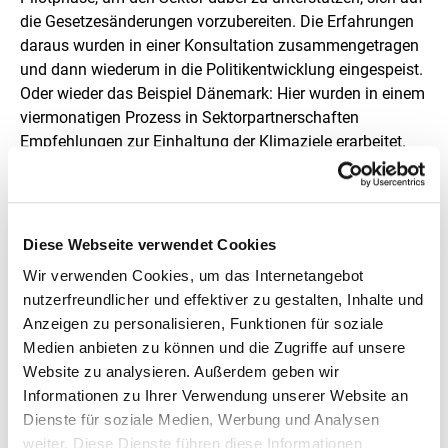
die Gesetzesänderungen vorzubereiten. Die Erfahrungen
daraus wurden in einer Konsultation zusammengetragen
und dann wiederum in die Politikentwicklung eingespeist.
Oder wieder das Beispiel Dänemark: Hier wurden in einem
viermonatigen Prozess in Sektorpartnerschaften
Empfehlungen zur Einhaltung der Klimaziele erarbeitet.
Dabei hat die Industrie sogar selbst den Punkt
„Lebenszyklus-THG-Grenzwerte rechtlich verankern“
gefordert! Das zeigt: Solche Formate sind unheimlich
wichtig. Und nach der Debatte aus dem Sommer,
Diese Webseite verwendet Cookies
Stichwort Heizungshammer, könnten sie auch bei uns für
Wir verwenden Cookies, um das Internetangebot
ein ganz anderes politisches Klima sorgen.
nutzerfreundlicher und effektiver zu gestalten, Inhalte und
Anzeigen zu personalisieren, Funktionen für soziale
Wie könnten die nächsten Schritte in Richtung
Medien anbieten zu können und die Zugriffe auf unsere
Regulatorik aussehen?
Website zu analysieren. Außerdem geben wir
Informationen zu Ihrer Verwendung unserer Website an
Grundsätzlich kann eine Offenlegungspflicht der
Dienste für soziale Medien, Werbung und Analysen
Lebenszyklus-CO
-Emissionen ein nächster Schritt sein,
2
weiter. Diese Dienste führen diese Informationen
mit klarem Zeitplan, wann gesetzliche Grenzwerte