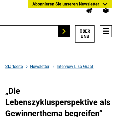
Zum
Zur
Zur
Abonnieren Sie unseren Newsletter
Hauptinhalt
Suche
Hauptnavigation
springen
springen
springen
HAUP
ÜBER
Suchen
NAVI
UNS
ÖFFN
Startseite
Newsletter
Interview Lisa Graaf
„Die
Lebenszyklusperspektive als
Gewinnerthema begreifen“