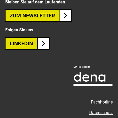
Bleiben Sie auf dem Laufenden
ZUM NEWSLETTER
Folgen Sie uns
LINKEDIN
Logo
Ein Projekt der
Deutsche
Energie-
Agentur
-
Zur
Fachhotline
externen
Seite
Datenschutz