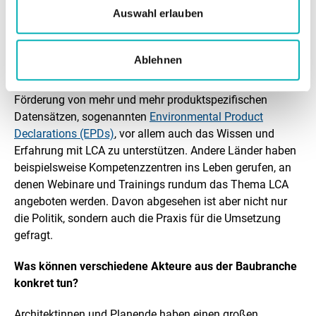
Auswahl erlauben
Thema kommt und wir verlieren Zeit, wenn wir uns jetzt
nicht in Bewegung setzen. Deswegen müssen wir
anfangen, das Thema vorzubereiten und unterstützende
Ablehnen
Maßnahmen zu initiieren – auch um mit der Industrie
nicht ins Hintertreffen zu kommen: Wichtig ist neben der
Förderung von mehr und mehr produktspezifischen
Datensätzen, sogenannten
Environmental Product
Declarations (EPDs)
, vor allem auch das Wissen und
Erfahrung mit LCA zu unterstützen. Andere Länder haben
beispielsweise Kompetenzzentren ins Leben gerufen, an
denen Webinare und Trainings rundum das Thema LCA
angeboten werden. Davon abgesehen ist aber nicht nur
die Politik, sondern auch die Praxis für die Umsetzung
gefragt.
Was können verschiedene Akteure aus der Baubranche
konkret tun?
Architektinnen und Planende haben einen großen