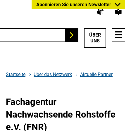
Zum
Zur
Zur
Abonnieren Sie unseren Newsletter
Hauptinhalt
Suche
Hauptnavigation
springen
springen
springen
HAUP
ÜBER
Suchen
NAVI
UNS
ÖFFN
Startseite
Über das Netzwerk
Aktuelle Partner
Fachagentur
Nachwachsende Rohstoffe
e.V. (FNR)