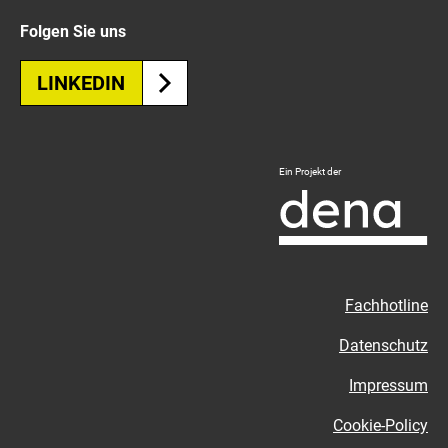
Folgen Sie uns
LINKEDIN
Logo
Ein Projekt der
Deutsche
Energie-
Agentur
-
Zur
Fachhotline
externen
Seite
Datenschutz
Impressum
Cookie-Policy