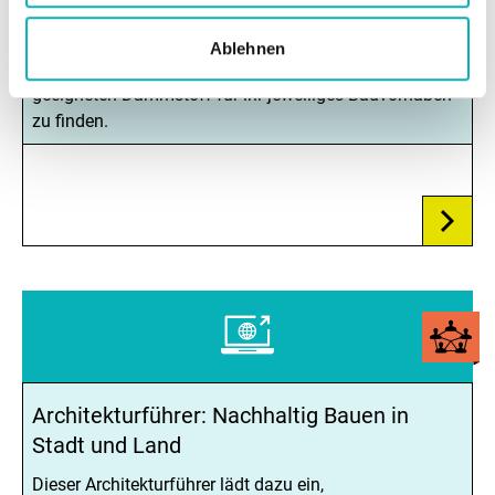
Die Produktdatenbank Dämmstoffe bietet für
Verbraucherinnen und Verbraucher, Handwerkerinnen
Ablehnen
und Handwerker sowie Planende die Möglichkeit, den
geeigneten Dämmstoff für ihr jeweiliges Bauvorhaben
zu finden.
Architekturführer: Nachhaltig Bauen in
Stadt und Land
Dieser Architekturführer lädt dazu ein,