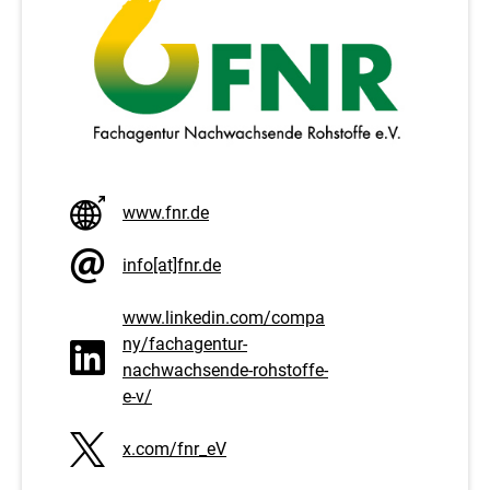
f
o
r
m
a
www.fnr.de
t
i
info[at]fnr.de
o
www.linkedin.com/compa
n
ny/fachagentur-
nachwachsende-rohstoffe-
e
e-v/
n
x.com/fnr_eV