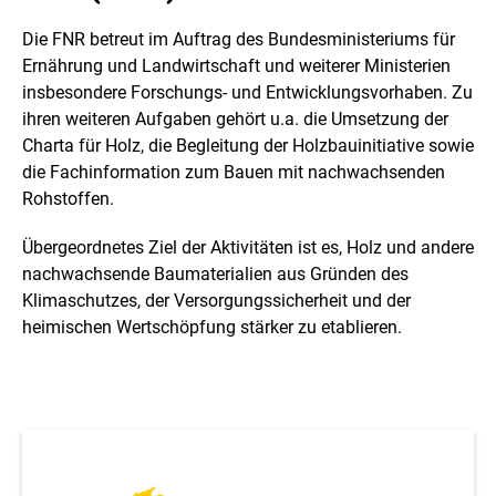
Die FNR betreut im Auftrag des Bundesministeriums für
A
Ernährung und Landwirtschaft und weiterer Ministerien
l
insbesondere Forschungs- und Entwicklungsvorhaben. Zu
ihren weiteren Aufgaben gehört u.a. die Umsetzung der
l
Charta für Holz, die Begleitung der Holzbauinitiative sowie
g
die Fachinformation zum Bauen mit nachwachsenden
Rohstoffen.
e
m
Übergeordnetes Ziel der Aktivitäten ist es, Holz und andere
nachwachsende Baumaterialien aus Gründen des
e
Klimaschutzes, der Versorgungssicherheit und der
i
heimischen Wertschöpfung stärker zu etablieren.
n
e
I
n