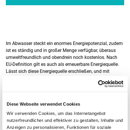
H
e
Im Abwasser steckt ein enormes Energiepotenzial, zudem
r
ist es ständig und in großer Menge verfügbar, überaus
umweltfreundlich und obendrein noch kostenlos. Nach
a
EU-Definition gilt es auch als erneuerbare Energiequelle.
u
Lässt sich diese Energiequelle erschließen, und mit
welchen Materialien? Letztere müssen nämlich robust
s
genug sein, um gegen Abwasser, Lochfraß und Korrosion
f
zu bestehen. Als Lösung wurde ein an jede Kanalsituation
anpassbarer doppelschaliger Wärmetauscher aus
o
Diese Webseite verwendet Cookies
Edelstahl gefunden, dessen Module rund 50 Jahre im
r
Kanal liegen können, ohne größeren Verschleiß zu zeigen,
Wir verwenden Cookies, um das Internetangebot
wobei die tatsächliche Betriebsdauer letztlich von der
d
nutzerfreundlicher und effektiver zu gestalten, Inhalte und
nachgeschalteten Systemtechnik abhängt. Der
Anzeigen zu personalisieren, Funktionen für soziale