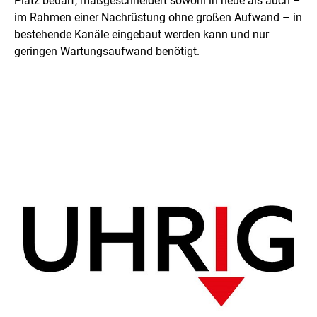
Platz bedarf, maßgeschneidert sowohl in neue als auch –
im Rahmen einer Nachrüstung ohne großen Aufwand – in
bestehende Kanäle eingebaut werden kann und nur
geringen Wartungsaufwand benötigt.
K
o
n
t
a
k
t