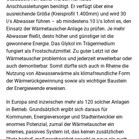
o
Anschlussleitungen benötigt. Er verfügt über eine
ausreichende Größe (Kreisprofil 1.400mm) und wird 30
n
l/s Abwasser führen – ab mindestens 10 l/s lohnt es, den
s
Einsatz der Wärmetauscher-Anlage zu prüfen. Je mehr
Abwasser fließt, desto höher und günstiger ist die
l
gewonnene Energie. Das Glykol im Trägermedium
e
fungiert als Frostschutzmittel. Zu guter Letzt ist der
Wärmetauscher problemlos und jederzeit erweiterbar oder
a
auch demontierbar. Somit dürfte sich auch in Rheine die
r
Nutzung von Abwasserwärme als klimafreundliche Form
der Wärmerückgewinnung sowie als wichtiger Baustein
n
der Energiewende erweisen.
e
In Europa sind inzwischen mehr als 120 solcher Anlagen
d
in Betrieb. Grundsätzlich ergibt sich daraus für
Kommunen, Energieversorger und Stadtentwickler ein
enormes Potenzial, zumal der Wärmetauscher ein
internes, passives System ist, das keinen zusätzlichen