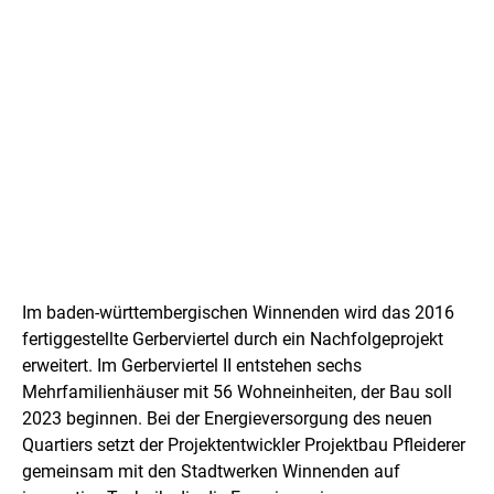
P
r
Im baden-württembergischen Winnenden wird das 2016
o
fertiggestellte Gerberviertel durch ein Nachfolgeprojekt
erweitert. Im Gerberviertel II entstehen sechs
j
Mehrfamilienhäuser mit 56 Wohneinheiten, der Bau soll
e
2023 beginnen. Bei der Energieversorgung des neuen
Quartiers setzt der Projektentwickler Projektbau Pfleiderer
k
gemeinsam mit den Stadtwerken Winnenden auf
t