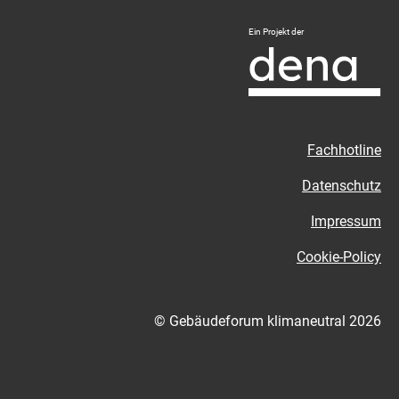
Logo
Ein Projekt der
Deutsche
Energie-
Agentur
-
Zur
Fachhotline
externen
Seite
Datenschutz
Impressum
Cookie-Policy
© Gebäudeforum klimaneutral 2026