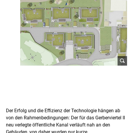
L
e
Der Erfolg und die Effizienz der Technologie hängen ab
s
von den Rahmenbedingungen: Der für das Gerberviertel II
neu verlegte öffentliche Kanal verläuft nah an den
s
Gebäuden, von daher wurden nur kurze