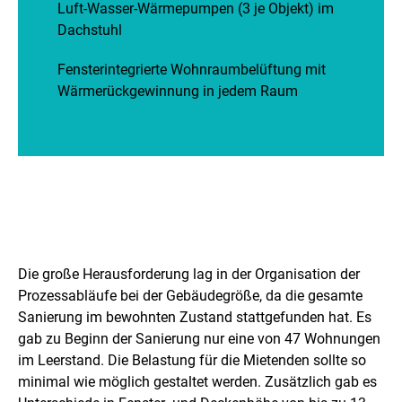
Luft-Wasser-Wärmepumpen (3 je Objekt) im
Dachstuhl
Fensterintegrierte Wohnraumbelüftung mit
Wärmerückgewinnung in jedem Raum
H
e
Die große Herausforderung lag in der Organisation der
r
Prozessabläufe bei der Gebäudegröße, da die gesamte
Sanierung im bewohnten Zustand stattgefunden hat. Es
a
gab zu Beginn der Sanierung nur eine von 47 Wohnungen
u
im Leerstand. Die Belastung für die Mietenden sollte so
minimal wie möglich gestaltet werden. Zusätzlich gab es
s