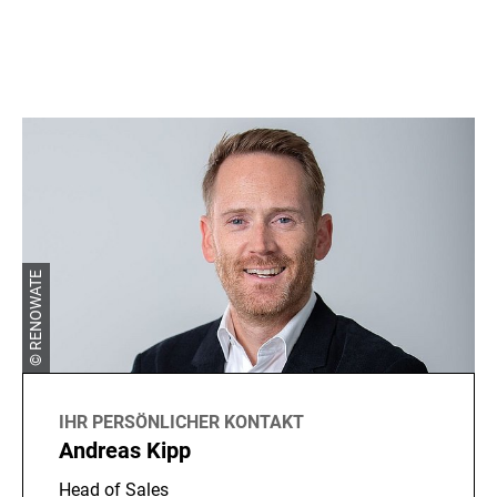
K
o
n
t
a
k
© RENOWATE
t
IHR PERSÖNLICHER KONTAKT
Andreas Kipp
Head of Sales