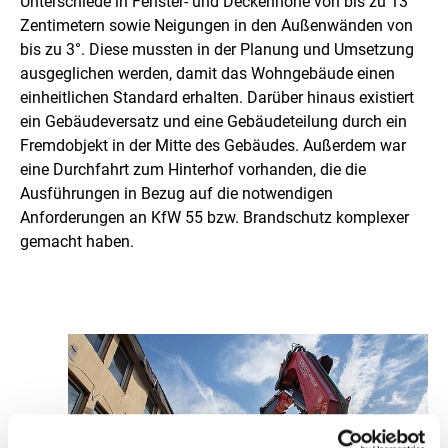
Unterschiede in Fenster- und Deckenhöhe von bis zu 13
f
Zentimetern sowie Neigungen in den Außenwänden von
bis zu 3°. Diese mussten in der Planung und Umsetzung
o
ausgeglichen werden, damit das Wohngebäude einen
r
einheitlichen Standard erhalten. Darüber hinaus existiert
ein Gebäudeversatz und eine Gebäudeteilung durch ein
d
Fremdobjekt in der Mitte des Gebäudes. Außerdem war
e
eine Durchfahrt zum Hinterhof vorhanden, die die
Ausführungen in Bezug auf die notwendigen
r
Anforderungen an KfW 55 bzw. Brandschutz komplexer
u
gemacht haben.
n
g
e
n