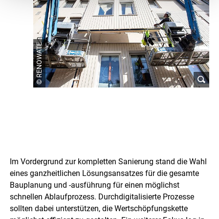
© RENOWATE
I
d
Im Vordergrund zur kompletten Sanierung stand die Wahl
e
eines ganzheitlichen Lösungsansatzes für die gesamte
Bauplanung und -ausführung für einen möglichst
e
schnellen Ablaufprozess. Durchdigitalisierte Prozesse
sollten dabei unterstützen, die Wertschöpfungskette