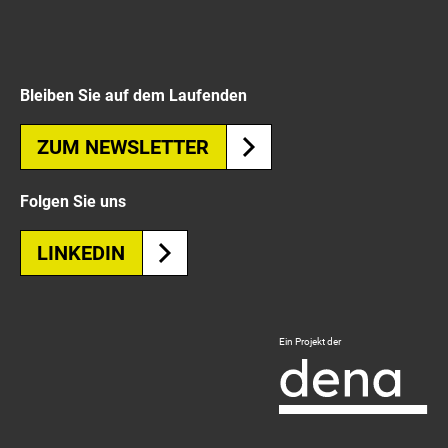
Bleiben Sie auf dem Laufenden
ZUM NEWSLETTER
Folgen Sie uns
LINKEDIN
Logo
Ein Projekt der
Deutsche
Energie-
Agentur
-