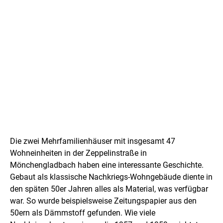
P
r
Die zwei Mehrfamilienhäuser mit insgesamt 47
o
Wohneinheiten in der Zeppelinstraße in
Mönchengladbach haben eine interessante Geschichte.
j
Gebaut als klassische Nachkriegs-Wohngebäude diente in
e
den späten 50er Jahren alles als Material, was verfügbar
war. So wurde beispielsweise Zeitungspapier aus den
k
50ern als Dämmstoff gefunden. Wie viele
t