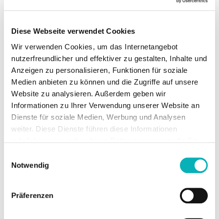
Diese Webseite verwendet Cookies
© RENOWATE
Wir verwenden Cookies, um das Internetangebot
nutzerfreundlicher und effektiver zu gestalten, Inhalte und
Anzeigen zu personalisieren, Funktionen für soziale
Medien anbieten zu können und die Zugriffe auf unsere
Website zu analysieren. Außerdem geben wir
Informationen zu Ihrer Verwendung unserer Website an
Dienste für soziale Medien, Werbung und Analysen
Z
weiter. Diese Dienste führen diese Informationen
i
möglicherweise mit weiteren Daten zusammen, die Sie
Im Hinblick auf die Größe des Objekts wurde es in
ihnen bereitgestellt haben oder die Sie im Rahmen Ihrer
Einwilligungsauswahl
e
außergewöhnlich kurzer Zeit umgesetzt. Die Sanierung
Nutzung der Dienste gesammelt haben.
Notwendig
erfolgte nach dem Energiesprong-Prinzip, das heißt
l
mithilfe eines innovativen Bauprozesses und unter
e
Präferenzen
Einsatz von vorgefertigten Elementen, die es erlauben,
wirtschaftlich und innerhalb kurzer Zeit ein Gebäude auf
&