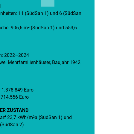
N
nheiten: 11 (SüdSan 1) und 6 (SüdSan
äche: 906,6 m² (SüdSan 1) und 553,6
um: 2022–2024
wei Mehrfamilienhäuser, Baujahr 1942
 1.378.849 Euro
 714.556 Euro
ER ZUSTAND
rf 23,7 kWh/m²a (SüdSan 1) und
(SüdSan 2)