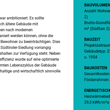
BAUVOLUME
Anzahl Wohnei
2)
war ambitioniert: Es sollte
Brutto-Grundfl
uch ältere Gebäude mit
m² (SüdSan 2)
ien nach modernen
niert werden können, ohne die
BAUZEIT
ie Bewohner zu beeinträchtigen. Dies
Projektzeitra
e Südtiroler-Siedlung vorrangig
Gebäudetyp: Z
alten zur Verfügung steht. Neben
u. 1954
ffizienz wurde auf eine optimierte
samten Lebenszyklus der Gebäude
BAUKOSTEN
haltige und wirtschaftlich sinnvolle
Gesamtkosten:
Förderrahmen:
ENERGETISCH
Heizwärmebeda
29,3 kWh/m²a 