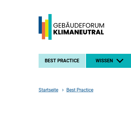
Zum
Zur
Zur
Hauptinhalt
Suche
Hauptnavigation
springen
springen
springen
Logo
Gebäudeforum
klimaneutral
BEST PRACTICE
WISSEN
-
zur
Startseite
Startseite
Best Practice