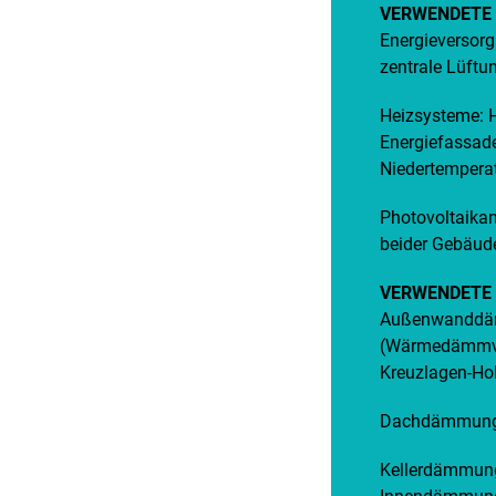
VERWENDETE
Energieversor
zentrale Lüft
Heizsysteme: 
Energiefassade
Niedertempera
Photovoltaika
beider Gebäu
VERWENDETE 
Außenwanddäm
(Wärmedämmve
Kreuzlagen-Ho
Dachdämmung:
Kellerdämmung