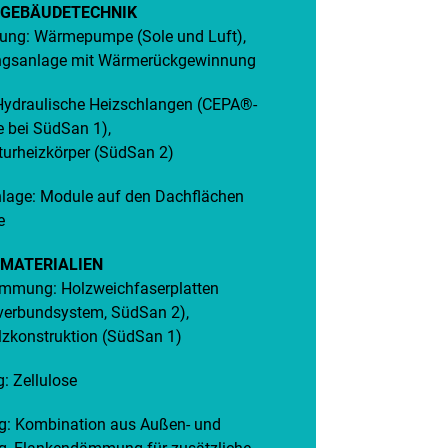
 GEBÄUDETECHNIK
gung: Wärmepumpe (Sole und Luft),
ungsanlage mit Wärmerückgewinnung
Hydraulische Heizschlangen (CEPA®-
 bei SüdSan 1),
turheizkörper (SüdSan 2)
nlage: Module auf den Dachflächen
de
MATERIALIEN
mung: Holzweichfaserplatten
rbundsystem, SüdSan 2),
lzkonstruktion (SüdSan 1)
 Zellulose
: Kombination aus Außen- und