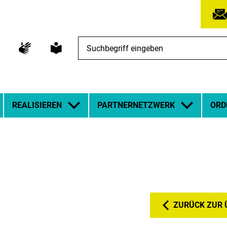
Suchbegriff
eingeben
REALISIEREN
PARTNERNETZWERK
ORD
ZURÜCK ZUR 