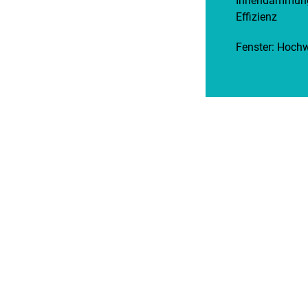
Innendämmung
Effizienz
Fenster: Hoc