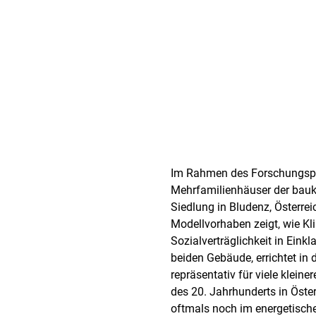
P
r
Im Rahmen des Forschungsp
o
Mehrfamilienhäuser der baukul
Siedlung in Bludenz, Österre
j
Modellvorhaben zeigt, wie Kl
e
Sozialverträglichkeit in Eink
beiden Gebäude, errichtet in
k
repräsentativ für viele klein
t
des 20. Jahrhunderts in Öste
oftmals noch im energetische