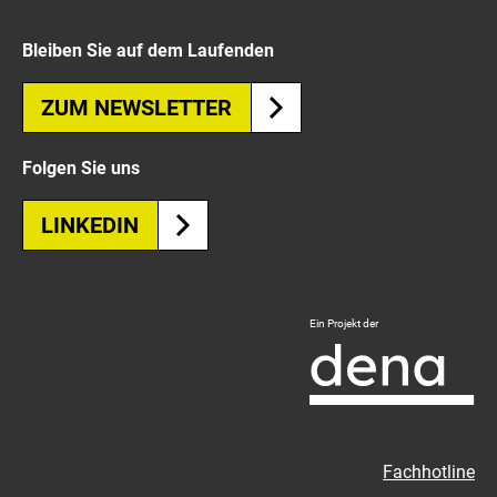
Bleiben Sie auf dem Laufenden
ZUM NEWSLETTER
Folgen Sie uns
LINKEDIN
Logo
Ein Projekt der
Deutsche
Energie-
Agentur
-
Zur
Fachhotline
externen