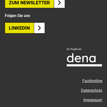
ZUM NEWSLETTER
Folgen Sie uns
LINKEDIN
Logo
Ein Projekt der
Deutsche
Energie-
Agentur
-
Zur
Fachhotline
externen
Seite
Datenschutz
Impressum