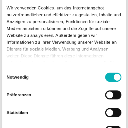
i
Photovoltaikanlagen auf dem Dach versorgen die
Wir verwenden Cookies, um das Internetangebot
Gebäude mit Solarstrom.
b
nutzerfreundlicher und effektiver zu gestalten, Inhalte und
Anzeigen zu personalisieren, Funktionen für soziale
u
Medien anbieten zu können und die Zugriffe auf unsere
n
Website zu analysieren. Außerdem geben wir
Z
Informationen zu Ihrer Verwendung unserer Website an
g
Dienste für soziale Medien, Werbung und Analysen
i
weiter. Diese Dienste führen diese Informationen
Minimierung von Wärmebedarf und Vorlauftemperatur:
e
möglicherweise mit weiteren Daten zusammen, die Sie
Durch Maßnahmen an der Gebäudehülle wurde der
ihnen bereitgestellt haben oder die Sie im Rahmen Ihrer
Wärmebedarf gesenkt. Alle Heizkörper wurden gewechselt
l
Einwilligungsauswahl
Nutzung der Dienste gesammelt haben.
Notwendig
und somit eine Absenkung der Vorlauftemperatur auf 45
e
°C erreicht.
&
Präferenzen
Variantenvergleich mit verschiedenen Wärmequellen:
In
E
der Konzeptionierungsphase wurden Außenluft und
Erdreich als mögliche Wärmequellen verglichen. Die
r
Statistiken
Bodenuntersuchungen und Daten des webbasierten
f
Geothermie-Katasters ergaben eine hohe Effizienz des