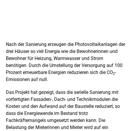
L
e
Nach der Sanierung erzeugen die Photovoltaikanlagen der
s
drei Häuser so viel Energie wie die Bewohnerinnen und
Bewohner für Heizung, Warmwasser und Strom
s
benötigen. Durch die Umstellung der Versorgung auf 100
o
Prozent erneuerbare Energien reduzieren sich die CO
-
2
Emissionen auf null.
n
s
Das Projekt hat gezeigt, dass die serielle Sanierung mit
vorfertigten Fassaden-, Dach- und Technikmodulen die
l
Kosten und den Aufwand auf der Baustelle reduziert, so
e
dass die Energiewende im Bestand trotz
Fachkräftemangels umgesetzt werden kann. Die
a
Belastung der Mieterinnen und Mieter wird auf ein