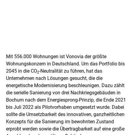
P
r
Mit 556.000 Wohnungen ist Vonovia der größte
o
Wohnungskonzern in Deutschland. Um das Portfolio bis
2045 in die CO
-Neutralität zu führen, hat das
j
2
Unternehmen nach Lösungen gesucht, die die
e
energetische Modernisierung beschleunigen. Dazu zählt
die serielle Sanierung von drei Nachkriegsgebäuden in
k
Bochum nach dem Energiesprong-Prinzip, die Ende 2021
t
bis Juli 2022 als Pilotvorhaben umgesetzt wurde. Dabei
sollte die Umsetzbarkeit des innovativen, ganzheitlichen
Konzepts für die Sanierung im bewohnten Zustand
erprobt werden sowie die Übertragbarkeit auf eine große