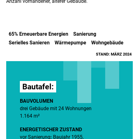
Anzahl vorhandener, älterer Gebäude.
65% Erneuerbare Energien
Sanierung
Serielles Sanieren
Wärmepumpe
Wohngebäude
STAND: MÄRZ 2024
Bautafel:
BAUVOLUMEN
drei Gebäude mit 24 Wohnungen
1.164 m²
ENERGETISCHER ZUSTAND
vor Sanierung
:
Baujahr 1955,