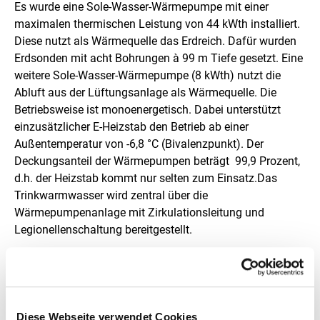
Es wurde eine Sole-Wasser-Wärmepumpe mit einer
l
maximalen thermischen Leistung von 44 kWth installiert.
Diese nutzt als Wärmequelle das Erdreich. Dafür wurden
a
Erdsonden mit acht Bohrungen à 99 m Tiefe gesetzt. Eine
g
weitere Sole-Wasser-Wärmepumpe (8 kWth) nutzt die
Abluft aus der Lüftungsanlage als Wärmequelle. Die
e
Betriebsweise ist monoenergetisch. Dabei unterstützt
n
einzusätzlicher E-Heizstab den Betrieb ab einer
Außentemperatur von -6,8 °C (Bivalenzpunkt). Der
b
Deckungsanteil der Wärmepumpen beträgt 99,9 Prozent,
e
d.h. der Heizstab kommt nur selten zum Einsatz.Das
Trinkwarmwasser wird zentral über die
s
Wärmepumpenanlage mit Zirkulationsleitung und
c
Legionellenschaltung bereitgestellt.
h
Die kontrollierte Wohnraumlüftung erfolgt über eine
r
Abluftanlage mit Wärmerückgewinnung im
Dachgeschoss. Die Frischluft wird über passive
e
Lüftungseinheiten in Fensternähe zugeführt.
Diese Webseite verwendet Cookies