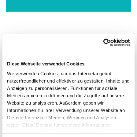
H
e
Aufgrund ihrer besonderen Formgebung mit Vor- und
r
Rücksprüngen sind die Gebäude nicht optimal für eine
Diese Webseite verwendet Cookies
serielle Sanierung geeignet. Eine besondere
a
Wir verwenden Cookies, um das Internetangebot
Herausforderung war folglich die passgenaue Planung
u
nutzerfreundlicher und effektiver zu gestalten, Inhalte und
der Fassadenelemente. Ebenso anspruchsvoll war die
Anzeigen zu personalisieren, Funktionen für soziale
Planung der neuen vorgestellten 4-Stützen Balkone:
s
Medien anbieten zu können und die Zugriffe auf unsere
Jeweils zwei der vier Balkonstützen werden in das serielle
f
Website zu analysieren. Außerdem geben wir
Fassadenmodul verdeckt integriert. Um die Last der drei
Informationen zu Ihrer Verwendung unserer Website an
zusätzlichen Stockwerke tragen zu können, wurde das
o
Dienste für soziale Medien, Werbung und Analysen
Fundament mit einer Hochdruck-Betoneinspritzung
r
weiter. Diese Dienste führen diese Informationen
verstärkt. Durch die Aufstockung waren die Gebäude
möglicherweise mit weiteren Daten zusammen, die Sie
zudem in eine höhere Brandschutzklasse “aufgestiegen”,
d