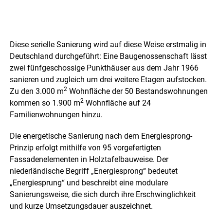
P
r
Diese serielle Sanierung wird auf diese Weise erstmalig in
o
Deutschland durchgeführt: Eine Baugenossenschaft lässt
zwei fünfgeschossige Punkthäuser aus dem Jahr 1966
j
sanieren und zugleich um drei weitere Etagen aufstocken.
e
2
Zu den 3.000 m
Wohnfläche der 50 Bestandswohnungen
2
kommen so 1.900 m
Wohnfläche auf 24
k
Familienwohnungen hinzu.
t
Die energetische Sanierung nach dem Energiesprong-
Prinzip erfolgt mithilfe von 95 vorgefertigten
Fassadenelementen in Holztafelbauweise. Der
niederländische Begriff „Energiesprong“ bedeutet
„Energiesprung“ und beschreibt eine modulare
Sanierungsweise, die sich durch ihre Erschwinglichkeit
und kurze Umsetzungsdauer auszeichnet.