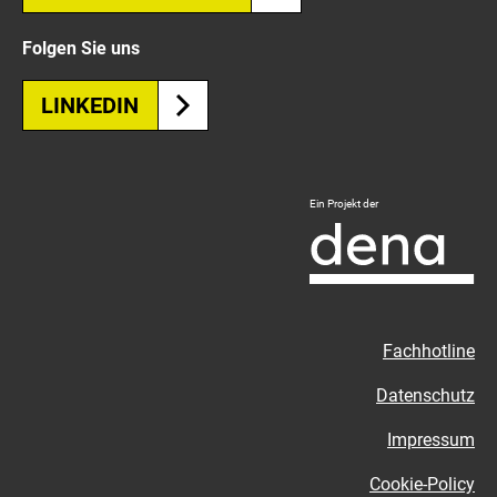
Folgen Sie uns
LINKEDIN
Logo
Ein Projekt der
Deutsche
Energie-
Agentur
-
Zur
Fachhotline
externen
Seite
Datenschutz
Impressum
Cookie-Policy