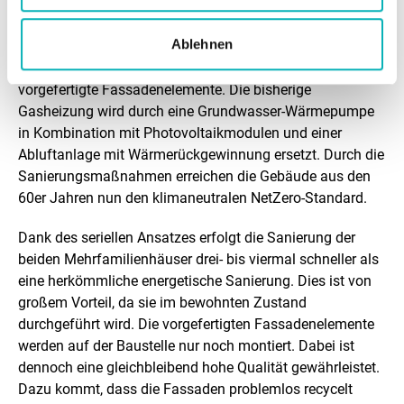
Z
Ablehnen
i
Die serielle Sanierung der Bestandsgebäude erfolgt über
e
vorgefertigte Fassadenelemente. Die bisherige
Gasheizung wird durch eine Grundwasser-Wärmepumpe
l
in Kombination mit Photovoltaikmodulen und einer
e
Abluftanlage mit Wärmerückgewinnung ersetzt. Durch die
Sanierungsmaßnahmen erreichen die Gebäude aus den
&
60er Jahren nun den klimaneutralen NetZero-Standard.
E
Dank des seriellen Ansatzes erfolgt die Sanierung der
r
beiden Mehrfamilienhäuser drei- bis viermal schneller als
f
eine herkömmliche energetische Sanierung. Dies ist von
großem Vorteil, da sie im bewohnten Zustand
o
durchgeführt wird. Die vorgefertigten Fassadenelemente
l
werden auf der Baustelle nur noch montiert. Dabei ist
dennoch eine gleichbleibend hohe Qualität gewährleistet.
g
Dazu kommt, dass die Fassaden problemlos recycelt