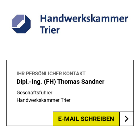
t
a
k
t
IHR PERSÖNLICHER KONTAKT
Dipl.-Ing. (FH) Thomas Sandner
Geschäftsführer
Handwerkskammer Trier
E-MAIL SCHREIBEN