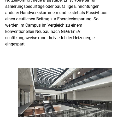
Nutzerkomfort neue Maßstäbe. Er ist Vorreiter für
l
sanierungsbedürftige oder baufällige Einrichtungen
e
anderer Handwerkskammern und leistet als Passivhaus
einen deutlichen Beitrag zur Energieeinsparung. So
&
werden im Campus im Vergleich zu einem
E
konventionellen Neubau nach GEG/EnEV
schätzungsweise rund dreiviertel der Heizenergie
r
eingespart.
f
o
l
g
e