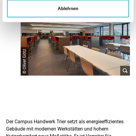
e
Ablehnen
r
u
n
g
© Oliver Götz
e
n
Z
i
Der Campus Handwerk Trier setzt als energieeffizientes
e
Gebäude mit modernen Werkstätten und hohem