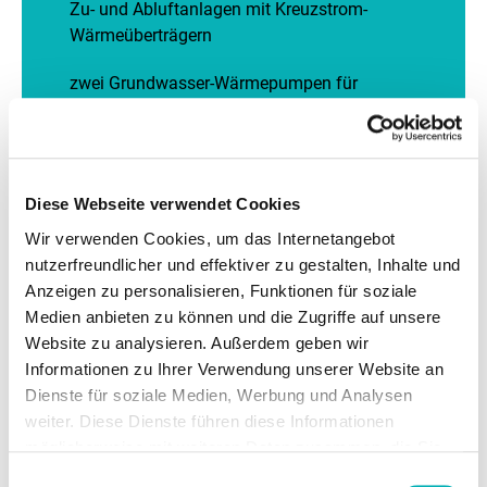
Zu- und Abluftanlagen mit Kreuzstrom-
Wärmeüberträgern
zwei Grundwasser-Wärmepumpen für
Grundlast
Diese Webseite verwendet Cookies
Wir verwenden Cookies, um das Internetangebot
nutzerfreundlicher und effektiver zu gestalten, Inhalte und
Anzeigen zu personalisieren, Funktionen für soziale
Medien anbieten zu können und die Zugriffe auf unsere
Website zu analysieren. Außerdem geben wir
Informationen zu Ihrer Verwendung unserer Website an
Dienste für soziale Medien, Werbung und Analysen
Diese Inhalte können nicht angezeigt werden, da die
weiter. Diese Dienste führen diese Informationen
Marketing-Cookies abgelehnt wurden. Klicken Sie
hier
,
möglicherweise mit weiteren Daten zusammen, die Sie
um die Cookies zu akzeptieren und den Inhalt
ihnen bereitgestellt haben oder die Sie im Rahmen Ihrer
Einwilligungsauswahl
anzuzeigen!