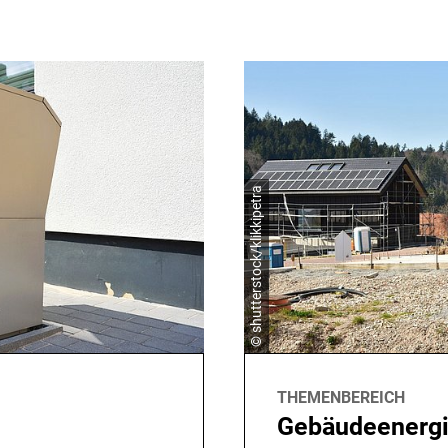
© shutterstock/klikkipetra
THEMENBEREICH
Gebäudeenergi