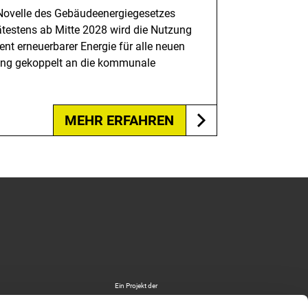
 Novelle des Gebäudeenergiegesetzes
ätestens ab Mitte 2028 wird die Nutzung
nt erneuerbarer Energie für alle neuen
 eng gekoppelt an die kommunale
MEHR ERFAHREN
Logo
Ein Projekt der
Deutsche