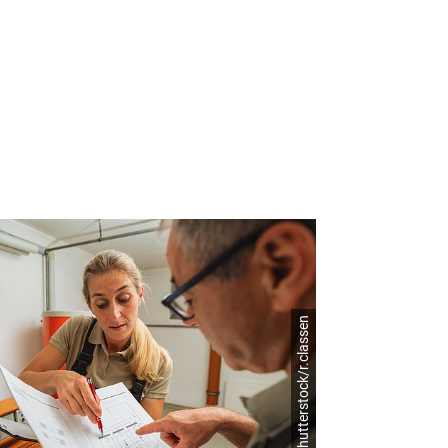
© shutterstock/r.classen