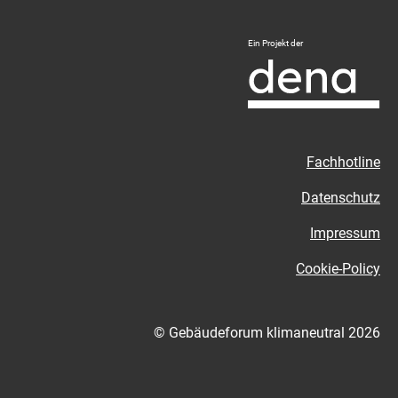
Logo
Ein Projekt der
Deutsche
Energie-
Agentur
-
Zur
Fachhotline
externen
Seite
Datenschutz
Impressum
Cookie-Policy
© Gebäudeforum klimaneutral 2026