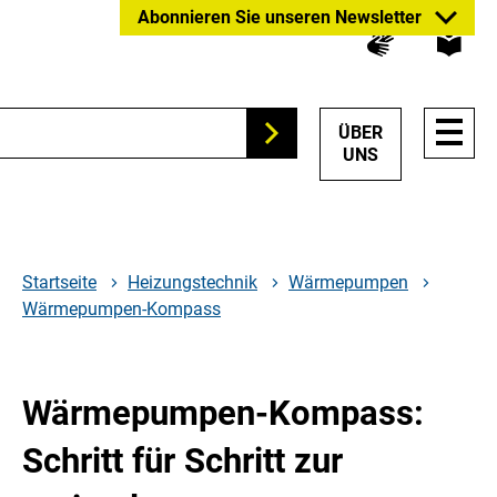
Zum
Zur
Zur
Abonnieren Sie unseren Newsletter
Hauptinhalt
Suche
Hauptnavigation
springen
springen
springen
HAUP
ÜBER
Suchen
NAVI
UNS
ÖFFN
Startseite
Heizungstechnik
Wärmepumpen
Wärmepumpen-Kompass
Wärmepumpen-Kompass:
Schritt für Schritt zur