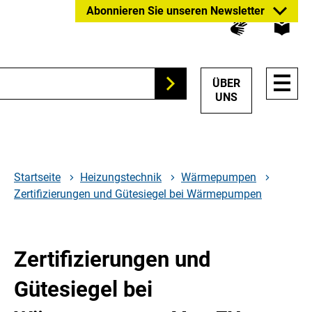
Zum
Zur
Zur
Abonnieren Sie unseren Newsletter
Hauptinhalt
Suche
Hauptnavigation
springen
springen
springen
HAUP
ÜBER
Suchen
NAVI
UNS
ÖFFN
Startseite
Heizungstechnik
Wärmepumpen
Zertifizierungen und Gütesiegel bei Wärmepumpen
Zertifizierungen und
Gütesiegel bei