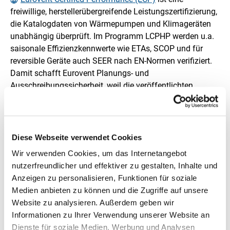
freiwillige, herstellerübergreifende Leistungszertifizierung,
die Katalogdaten von Wärmepumpen und Klimageräten
unabhängig überprüft. Im Programm LCPHP werden u.a.
saisonale Effizienzkennwerte wie ETAs, SCOP und für
reversible Geräte auch SEER nach EN-Normen verifiziert.
Damit schafft Eurovent Planungs- und
Ausschreibungssicherheit, weil die veröffentlichten
Leistungs- und Schalldaten regelmäßig stichprobenhaft
getestet werden. Neben Heizleistung und Effizienz
umfasst die Verifizierung auch akustische Kennwerte
gemäß EN 12102. Teilnehmende Hersteller werden in
Diese Webseite verwendet Cookies
einer
öffentlichen Datenbank
geführt.
Wir verwenden Cookies, um das Internetangebot
nutzerfreundlicher und effektiver zu gestalten, Inhalte und
Anzeigen zu personalisieren, Funktionen für soziale
EHPA Gütesiegel
Medien anbieten zu können und die Zugriffe auf unsere
Website zu analysieren. Außerdem geben wir
Das
EHPA Gütesiegel
ist ein europäisches
Informationen zu Ihrer Verwendung unserer Website an
Qualitätszeichen der European Heat Pump Association
Dienste für soziale Medien, Werbung und Analysen