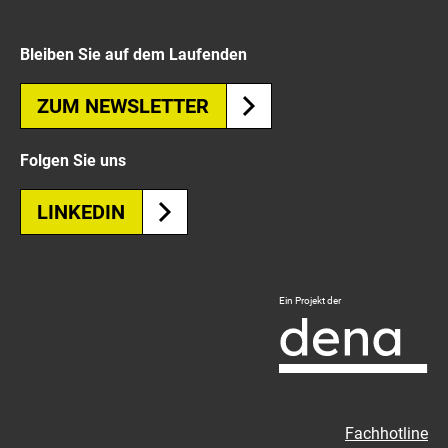
Bleiben Sie auf dem Laufenden
ZUM NEWSLETTER
Folgen Sie uns
LINKEDIN
Logo
Ein Projekt der
Deutsche
Energie-
Agentur
-
Zur
Fachhotline
externen