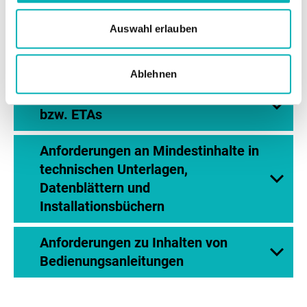
Prüfergebnisse angepasst werden. Die zulässigen
Auswahl erlauben
Prüfstellen
finden sich auf der Webseite des EHPA.
Ablehnen
Mindestanforderungen an den SCOP
bzw. ETAs
Anforderungen an Mindestinhalte in
technischen Unterlagen,
Datenblättern und
Installationsbüchern
Anforderungen zu Inhalten von
Bedienungsanleitungen