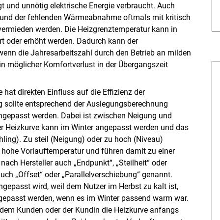
 und unnötig elektrische Energie verbraucht. Auch
fgrund der fehlenden Wärmeabnahme oftmals mit kritisch
vermieden werden. Die Heizgrenztemperatur kann in
t oder erhöht werden. Dadurch kann der
wenn die Jahresarbeitszahl durch den Betrieb an milden
ein möglicher Komfortverlust in der Übergangszeit
 hat direkten Einfluss auf die Effizienz der
 sollte entsprechend der Auslegungsberechnung
ngepasst werden. Dabei ist zwischen Neigung und
der Heizkurve kann im Winter angepasst werden und das
ling). Zu steil (Neigung) oder zu hoch (Niveau)
u hohe Vorlauftemperatur und führen damit zu einer
 nach Hersteller auch „Endpunkt“, „Steilheit“ oder
uch „Offset“ oder „Parallelverschiebung“ genannt.
passt wird, weil dem Nutzer im Herbst zu kalt ist,
ngepasst werden, wenn es im Winter passend warm war.
dem Kunden oder der Kundin die Heizkurve anfangs