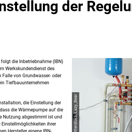
Einstellung der Rege
 folgt die Inbetriebnahme (IBN)
 vom Werkskundendienst des
m Falle von Grundwasser- oder
 ein Tiefbauunternehmen
© shutterstock/Lazy_Bear
stallation, die Einstellung der
 dass die Wärmepumpe auf die
e Nutzung abgestimmt ist und
e Einstellmöglichkeiten ihrer
nen Hersteller eigene IBN-