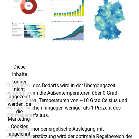
Inhalt
anzuzeigen!
Diese
Inhalte
können
Ein Großteil des Bedarfs wird in der Übergangszeit
nicht
benötigt, wenn die Außentemperaturen über 0 Grad
angezeigt
Celsius liegen. Temperaturen von –10 Grad Celsius und
werden, da
weniger machen hingegen weniger als 1 Prozent des
die
Wärmebedarfs aus.
Marketing-
Cookies
Durch eine monoenergetische Auslegung mit
abgelehnt
Heizstabunterstützung wird der optimale Regelbereich der