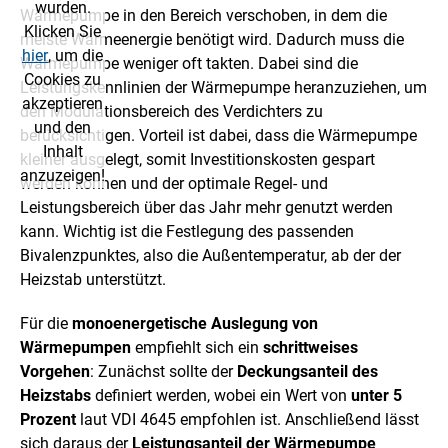
wurden.
Wärmepumpe in den Bereich verschoben, in dem die
Klicken Sie
meiste Wärmeenergie benötigt wird. Dadurch muss die
hier
, um die
Wärmepumpe weniger oft takten. Dabei sind die
Cookies zu
Leistungskennlinien der Wärmepumpe heranzuziehen, um
akzeptieren
den Modulationsbereich des Verdichters zu
und den
berücksichtigen. Vorteil ist dabei, dass die Wärmepumpe
Inhalt
kleiner ausgelegt, somit Investitionskosten gespart
anzuzeigen!
werden können und der optimale Regel- und
Leistungsbereich über das Jahr mehr genutzt werden
kann. Wichtig ist die Festlegung des passenden
Bivalenzpunktes, also die Außentemperatur
,
ab der der
Heizstab unterstützt.
Für die
monoenergetische Auslegung von
Wärmepumpen
empfiehlt sich ein
schrittweises
Vorgehen
: Zunächst sollte der
Deckungsanteil des
Heizstabs
definiert werden, wobei ein Wert von
unter 5
Prozent
laut VDI 4645 empfohlen ist. Anschließend lässt
sich daraus der
Leistungsanteil der Wärmepumpe