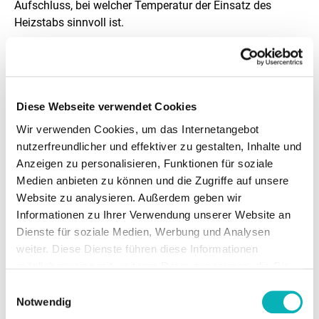
Aufschluss, bei welcher Temperatur der Einsatz des
Heizstabs sinnvoll ist.
Die Temperaturverteilung für einen Beispielstandort über
das Jahr ist in der folgenden Abbildung dargestellt:
Diese Webseite verwendet Cookies
Wir verwenden Cookies, um das Internetangebot
nutzerfreundlicher und effektiver zu gestalten, Inhalte und
Anzeigen zu personalisieren, Funktionen für soziale
Medien anbieten zu können und die Zugriffe auf unsere
Website zu analysieren. Außerdem geben wir
LEITFÄDEN
Informationen zu Ihrer Verwendung unserer Website an
Leitfaden Wärmepumpendimensionierung
Dienste für soziale Medien, Werbung und Analysen
weiter. Diese Dienste führen diese Informationen
Wärmepumpenanlagen reagieren besonders sensibel
möglicherweise mit weiteren Daten zusammen, die Sie
auf eine falsche Dimensionierung. Dies gilt für den
ihnen bereitgestellt haben oder die Sie im Rahmen Ihrer
Einwilligungsauswahl
Anlagenbetrieb, die Effizienz, Lebensdauer. Dieser
Nutzung der Dienste gesammelt haben.
Notwendig
Leitfaden soll verdeutlichen, wie bei der