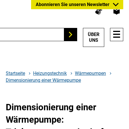
Zum
Zur
Zur
Abonnieren Sie unseren Newsletter
Hauptinhalt
Suche
Hauptnavigation
springen
springen
springen
HAUP
ÜBER
Suchen
NAVI
UNS
ÖFFN
Startseite
Heizungstechnik
Wärmepumpen
Dimensionierung einer Wärmepumpe
Dimensionierung einer
Wärmepumpe: