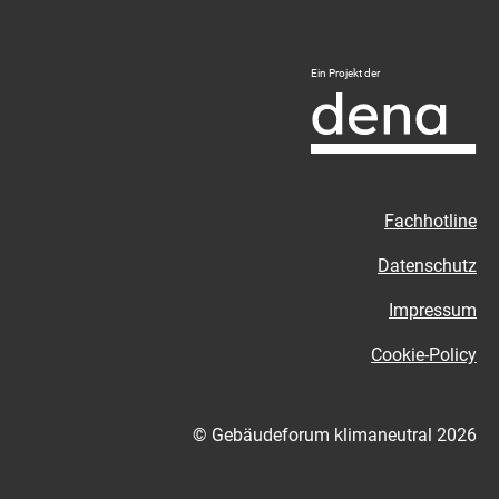
Logo
Ein Projekt der
Deutsche
Energie-
Agentur
-
Zur
Fachhotline
externen
Seite
Datenschutz
Impressum
Cookie-Policy
© Gebäudeforum klimaneutral 2026