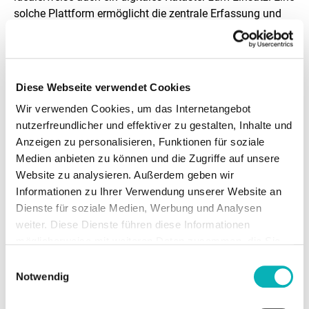
solche Plattform ermöglicht die zentrale Erfassung und
Analyse aller verbauten Materialien und Produkte, um
Abfall zu vermeiden und eine nachhaltige Nutzung von
Rohstoffen zu fördern.
Diese Webseite verwendet Cookies
Wir verwenden Cookies, um das Internetangebot
nutzerfreundlicher und effektiver zu gestalten, Inhalte und
Anzeigen zu personalisieren, Funktionen für soziale
Weiterführende Informationen
Medien anbieten zu können und die Zugriffe auf unsere
Tiefergehende Informationen zum diesem
Website zu analysieren. Außerdem geben wir
Thema können der Themenseite
Digitale
Informationen zu Ihrer Verwendung unserer Website an
Bestandsaufnahme
entnommen werden.
Dienste für soziale Medien, Werbung und Analysen
weiter. Diese Dienste führen diese Informationen
möglicherweise mit weiteren Daten zusammen, die Sie
ihnen bereitgestellt haben oder die Sie im Rahmen Ihrer
Einwilligungsauswahl
Nutzung der Dienste gesammelt haben.
Notwendig