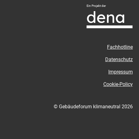
Logo
Ein Projekt der
Deutsche
Energie-
Agentur
-
Zur
Fachhotline
externen
Seite
Datenschutz
Impressum
Cookie-Policy
© Gebäudeforum klimaneutral 2026