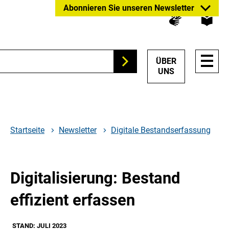
Zum
Zur
Zur
Abonnieren Sie unseren Newsletter
Hauptinhalt
Suche
Hauptnavigation
springen
springen
springen
HAUP
ÜBER
Suchen
NAVI
UNS
ÖFFN
Startseite
Newsletter
Digitale Bestandserfassung
Digitalisierung: Bestand
effizient erfassen
STAND: JULI 2023