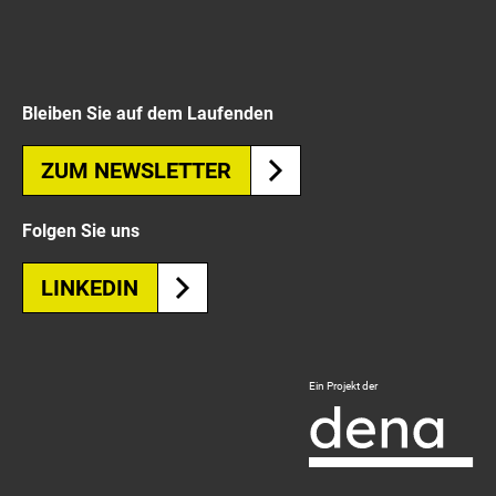
Bleiben Sie auf dem Laufenden
ZUM NEWSLETTER
Folgen Sie uns
LINKEDIN
Logo
Ein Projekt der
Deutsche
Energie-
Agentur
-