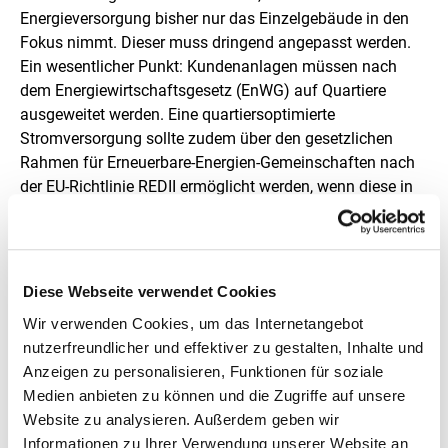
Energieversorgung bisher nur das Einzelgebäude in den
Fokus nimmt. Dieser muss dringend angepasst werden.
Ein wesentlicher Punkt: Kundenanlagen müssen nach
dem Energiewirtschaftsgesetz (EnWG) auf Quartiere
ausgeweitet werden. Eine quartiersoptimierte
Stromversorgung sollte zudem über den gesetzlichen
Rahmen für Erneuerbare-Energien-Gemeinschaften nach
der EU-Richtlinie REDII ermöglicht werden, wenn diese in
deutsches Recht umgesetzt wird.
Diese Webseite verwendet Cookies
Download der Studie
Wir verwenden Cookies, um das Internetangebot
nutzerfreundlicher und effektiver zu gestalten, Inhalte und
Die Studie „Modellierung sektorintegrierter
Anzeigen zu personalisieren, Funktionen für soziale
Energieversorgung im Quartier“ ist Teil einer Reihe von
Medien anbieten zu können und die Zugriffe auf unsere
Publikationen zum Thema Quartier, die von der dena
Website zu analysieren. Außerdem geben wir
veröffentlicht werden. Diese und alle weiteren bisher
Informationen zu Ihrer Verwendung unserer Website an
veröffentlichten Studien der Reihe finden Sie auf unserer