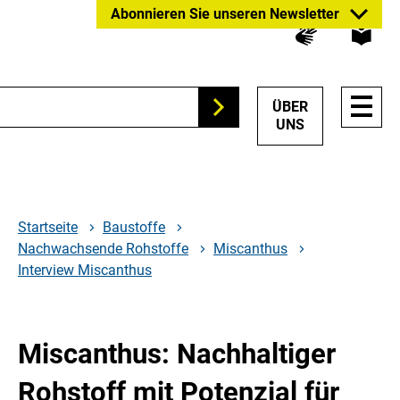
Zum
Zur
Zur
Abonnieren Sie unseren Newsletter
Hauptinhalt
Suche
Hauptnavigation
springen
springen
springen
HAUP
ÜBER
Suchen
NAVI
UNS
ÖFFN
Startseite
Baustoffe
Nachwachsende Rohstoffe
Miscanthus
Interview Miscanthus
Miscanthus: Nachhaltiger
Rohstoff mit Potenzial für