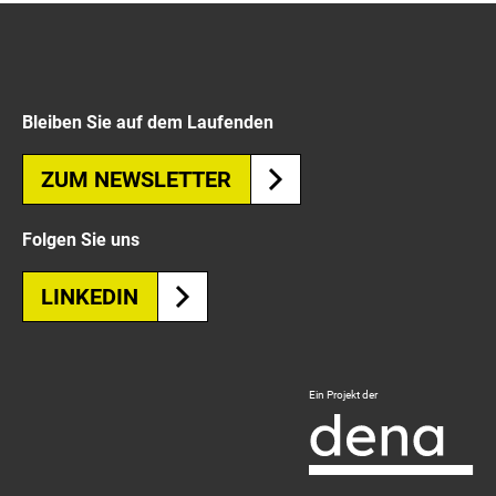
Bleiben Sie auf dem Laufenden
ZUM NEWSLETTER
Folgen Sie uns
LINKEDIN
Logo
Ein Projekt der
Deutsche
Energie-
Agentur