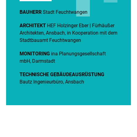
BAUHERR
Stadt Feuchtwangen
ARCHITEKT
HEF Holzinger Eber | Fürhäußer
Architekten, Ansbach, in Kooperation mit dem
Stadtbauamt Feuchtwangen
MONITORING
ina Planungsgesellschaft
mbH, Darmstadt
TECHNISCHE GEBÄUDEAUSRÜSTUNG
Bautz Ingenieurbüro, Ansbach