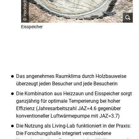
Eisspeicher
L
e
Das angenehmes Raumklima durch Holzbauweise
s
überzeugt jeden Besucher und jede Besucherin
s
Die Kombination aus Heizzaun und Eisspeicher sorgt
ganzjährig für optimale Temperierung bei hoher
o
Effizienz (Jahresarbeitszahl JAZ=4.6 gegenüber
n
konventioneller Luftwärmepumpe mit JAZ=3.7)
s
Die Nutzung als Living-Lab funktioniert in der Praxis:
Die Forschungshalle integriert verschiedene
l