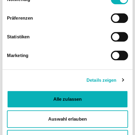
Präferenzen
Statistiken
© Hochschule Ansbach
Marketing
Details zeigen
Energiezaun
Alle zulassen
Auswahl erlauben
Z