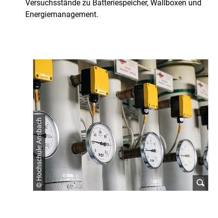
Versuchsstände zu Batteriespeicher, Wallboxen und
e
Energiemanagement.
a
r
n
e
d
© Hochschule Ansbach