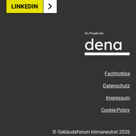
LINKEDIN
Logo
Ein Projekt der
Deutsche
Energie-
Agentur
-
Zur
Fachhotline
externen
Seite
Datenschutz
Impressum
Cookie-Policy
© Gebäudeforum klimaneutral 2026