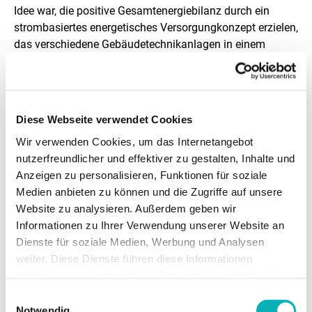
Idee war, die positive Gesamtenergiebilanz durch ein
s
strombasiertes energetisches Versorgungkonzept erzielen,
f
das verschiedene Gebäudetechnikanlagen in einem
Energienetz koordiniert und durch eine intelligente
o
Gebäudeleittechnik mittels Sensoren und Aktoren sowie
r
Bus-Systemen steuert und optimiert:
d
Diese Webseite verwendet Cookies
Stromerzeugung mittels Photovoltaik-Anlage
e
Wir verwenden Cookies, um das Internetangebot
Wärmeerzeugung durch die intelligente Steuerung
nutzerfreundlicher und effektiver zu gestalten, Inhalte und
einer Sole-Wasser-Wärmepumpe, eines Eisspeichers
r
Anzeigen zu personalisieren, Funktionen für soziale
sowie einem vor dem Gebäude befindlichen
u
Medien anbieten zu können und die Zugriffe auf unsere
Energiezaun aus Solar-Luft-Absorbern
Website zu analysieren. Außerdem geben wir
n
Heizen oder Kühlen mit einem in der Bodenplatte
Informationen zu Ihrer Verwendung unserer Website an
verlegten Rohrsystems
g
Dienste für soziale Medien, Werbung und Analysen
Kontrollierte Zu-und Abluftanlage mit
weiter. Diese Dienste führen diese Informationen
e
Wärmerückgewinnung in den Seminarräumen.
möglicherweise mit weiteren Daten zusammen, die Sie
n
ihnen bereitgestellt haben oder die Sie im Rahmen Ihrer
Einwilligungsauswahl
Nutzung der Dienste gesammelt haben.
Notwendig