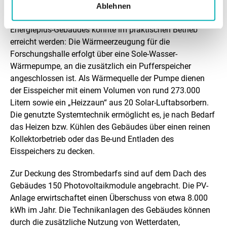
i
Ablehnen
Das in der Planungsphase anvisierte Ziel eines
e
Energieplus-Gebäudes konnte im praktischen Betrieb
erreicht werden: Die Wärmeerzeugung für die
l
Forschungshalle erfolgt über eine Sole-Wasser-
e
Wärmepumpe, an die zusätzlich ein Pufferspeicher
angeschlossen ist. Als Wärmequelle der Pumpe dienen
&
der Eisspeicher mit einem Volumen von rund 273.000
E
Litern sowie ein „Heizzaun“ aus 20 Solar-Luftabsorbern.
Die genutzte Systemtechnik ermöglicht es, je nach Bedarf
r
das Heizen bzw. Kühlen des Gebäudes über einen reinen
f
Kollektorbetrieb oder das Be-und Entladen des
Eisspeichers zu decken.
o
l
Zur Deckung des Strombedarfs sind auf dem Dach des
Gebäudes 150 Photovoltaikmodule angebracht. Die PV-
g
Anlage erwirtschaftet einen Überschuss von etwa 8.000
e
kWh im Jahr. Die Technikanlagen des Gebäudes können
durch die zusätzliche Nutzung von Wetterdaten,