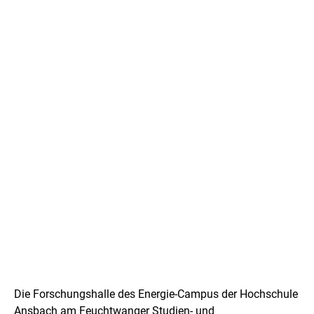
P
r
Die Forschungshalle des Energie-Campus der Hochschule
o
Ansbach am Feuchtwanger Studien- und