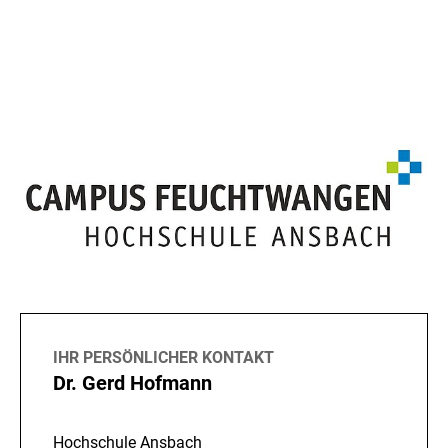
K
o
n
t
a
k
t
&
A
IHR PERSÖNLICHER KONTAKT
k
Dr. Gerd Hofmann
t
e
Hochschule Ansbach