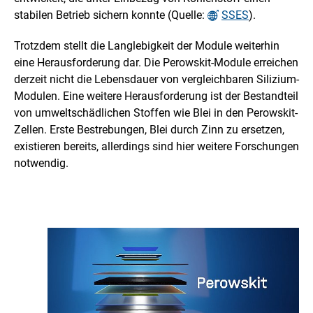
s
stabilen Betrieb sichern konnte (Quelle:
SSES
).
f
Trotzdem stellt die Langlebigkeit der Module weiterhin
o
eine Herausforderung dar. Die Perowskit-Module erreichen
r
derzeit nicht die Lebensdauer von vergleichbaren Silizium-
Modulen. Eine weitere Herausforderung ist der Bestandteil
d
von umweltschädlichen Stoffen wie Blei in den Perowskit-
e
Zellen. Erste Bestrebungen, Blei durch Zinn zu ersetzen,
existieren bereits, allerdings sind hier weitere Forschungen
r
notwendig.
u
n
g
e
n