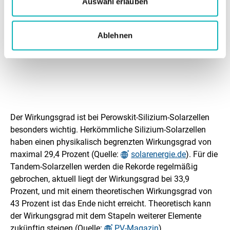
Auswahl erlauben
Vergleich der praktisch erzielbaren Wirkungsgrade
verschiedener Solarzellen und deren zeitliche Entwicklung.
Die violetten Kurven im oberen Bereich stellen sogenannte
Tandem-Solarzellen, eine Kombination verschiedener pn-
Ablehnen
Übergänge, dar.
Z
a
Der Wirkungsgrad ist bei Perowskit-Silizium-Solarzellen
h
besonders wichtig. Herkömmliche Silizium-Solarzellen
haben einen physikalisch begrenzten Wirkungsgrad von
l
maximal 29,4 Prozent (Quelle:
solarenergie.de
). Für die
e
Tandem-Solarzellen werden die Rekorde regelmäßig
gebrochen, aktuell liegt der Wirkungsgrad bei 33,9
n
Prozent, und mit einem theoretischen Wirkungsgrad von
&
43 Prozent ist das Ende nicht erreicht. Theoretisch kann
der Wirkungsgrad mit dem Stapeln weiterer Elemente
D
zukünftig steigen (Quelle:
PV-Magazin
).