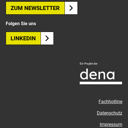
ZUM NEWSLETTER
Folgen Sie uns
LINKEDIN
Logo
Ein Projekt der
Deutsche
Energie-
Agentur
-
Zur
Fachhotline
externen
Seite
Datenschutz
Impressum