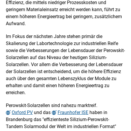
Effizienz, die mittels niedriger Prozesskosten und
&
geringem Materialeinsatz erreicht werden kann, führt zu
E
einem höheren Energieertrag bei geringem, zusätzlichem
Aufwand.
r
f
Im Fokus der nächsten Jahre stehen primär die
Skalierung der Labortechnologie zur industriellen Reife
o
sowie die Verbesserungen der Lebensdauer der Perowskit-
l
Solarzellen auf das Niveau der heutigen Silizium-
Solarzellen. Vor allem die Verbesserung der Lebensdauer
g
der Solarzellen ist entscheidend, um die höhere Effizienz
e
auch über den gesamten Lebenszyklus der Module zu
erhalten und damit einen höheren Energieertrag zu
erreichen.
Perowskit-Solarzellen sind nahezu marktreif.
Oxford PV
und das
Fraunhofer ISE
haben in
Brandenburg das "effizienteste Silizium-Perowskit-
Tandem Solarmodul der Welt im industriellen Format"