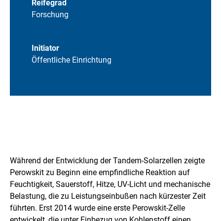
Reifegrad
Forschung
Initiator
Öffentliche Einrichtung
H
e
Während der Entwicklung der Tandem-Solarzellen zeigte
r
Perowskit zu Beginn eine empfindliche Reaktion auf
Feuchtigkeit, Sauerstoff, Hitze, UV-Licht und mechanische
a
Belastung, die zu Leistungseinbußen nach kürzester Zeit
u
führten. Erst 2014 wurde eine erste Perowskit-Zelle
entwickelt, die unter Einbezug von Kohlenstoff einen