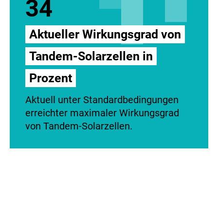
34
Aktueller Wirkungsgrad von
Tandem-Solarzellen in
Prozent
Aktuell unter Standardbedingungen
erreichter maximaler Wirkungsgrad
von Tandem-Solarzellen.
A