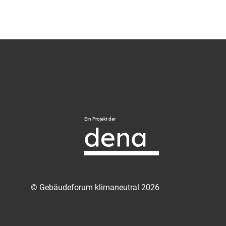
Logo
Ein Projekt der
Deutsche
Energie-
Agentur
-
Zur
© Gebäudeforum klimaneutral 2026
externen
Seite