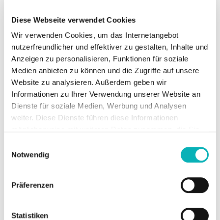
unter Umständen einer Absenkung der
Heizungssystemtemperaturen.
Diese Webseite verwendet Cookies
Neben der konkreten Energieeinsparung ist ein
Wir verwenden Cookies, um das Internetangebot
weiteres Ziel der Überprüfung, ältere
nutzerfreundlicher und effektiver zu gestalten, Inhalte und
Heizungsanlagen – inklusive Verteilsystem – auf
Anzeigen zu personalisieren, Funktionen für soziale
eine optimierte Betriebsweise vorzubereiten. Diese
Medien anbieten zu können und die Zugriffe auf unsere
wird zukünftig im Zusammenhang mit der 65
Website zu analysieren. Außerdem geben wir
Prozent Erneuerbaren-Energien-Regelung des GEG an
Informationen zu Ihrer Verwendung unserer Website an
Bedeutung gewinnen.
Dienste für soziale Medien, Werbung und Analysen
Prüf- und Optimierungsfunktion sind bewusst
weiter. Diese Dienste führen diese Informationen
getrennt, um Eigentümerinnen und Eigentümern
möglicherweise mit weiteren Daten zusammen, die Sie
größtmögliche Flexibilität bei der Auswahl der
ihnen bereitgestellt haben oder die Sie im Rahmen Ihrer
Einwilligungsauswahl
durchführenden Fachkraft zu lassen. Im Gegensatz
Nutzung der Dienste gesammelt haben.
Notwendig
zu der hoheitlichen Feuerstättenschau des
Schornsteinfegers kann die Gebäudeeigentümerin
Präferenzen
bzw. der -eigentümer bei der Heizungsprüfung die
Dienstleister selbst aussuchen. Es wird
Gebäudeeigentümern grundsätzlich ermöglicht, für
Statistiken