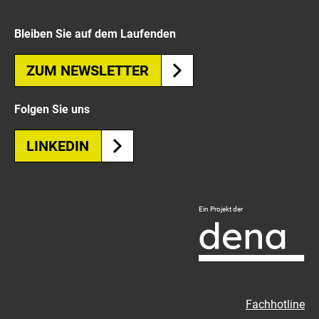
Bleiben Sie auf dem Laufenden
ZUM NEWSLETTER
Folgen Sie uns
LINKEDIN
Logo
Ein Projekt der
Deutsche
Energie-
Agentur
-
Zur
Fachhotline
externen